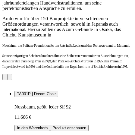
jahrhundertelangen Handwerkstraditionen, um seine
perfektionistischen Ansprüche zu erfüllen.
Ando war für über 150 Bauprojekte in verschiedenen
Größenordnungen verantwortlich, sowohl in Japan
als auch
international. Hierzu zählen
das Azum Gebäude in Osaka, das
Chichu Kunst
museum in
Naoshima,
die Pulitzer Foundation for the Arts in St. Louis
und das Teatro Armani in Mailand.
Seine einzigartigen Arbeiten brachten ihm eine Reihe von renommierten Auszeichnungen ein,
darunter den Carlsberg-Preis in 1992, den Pritzker-Architekturpreis in 1995, den Premium
Imperiale Award in 1996 und die Goldmedaille des Royal Institute of British Architects in 1997.
TA001P | Dream Chair
Nussbaum, geölt, leder Sif 92
11.666 €
In den Warenkorb
Produkt anschauen