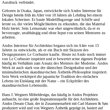
Ausdruck verbindet.
Geboren in Osaka, Japan, entwickelte sich Andos
Interesse für
Design
bereits
früh im Alter von 10 Jahren als Lehrling bei
einem
lokalen Schreiner. Er baute Modellflugzeuge und Schiffe und
lernte so, die vielen Möglichkeiten zu erkunden, die das Material
Holz bietet. Sein Lernansatz war eher ungewöhnlich, da e
r es
bevorzugte,
unabhängig und ohne Input von seinen
Mentoren zu
arbeiten.
Andos Interesse
für Architektur begann sich im Alter von 15
Jahren zu entwickeln, als er ein Buch mit Skizzen des
Designpioniers Le Corbusier kaufte. Heute ist Ando noch immer
von Le Corbusier inspiriert
und
er bewertet seine
eigenen Projekte
häufig im Verhältnis zum
Ansatz des Meisters der Moderne.
Andos
Werk ist auch stark von der dänischen Designkultur und der
minimalistischen skandinavischen Ästhetik-Philosophie inspiriert.
Sein Werk verkörpert die japanische Tradition des einfachen
Lebens im Einklang mit der Natur – ein Eckpfeiler des
skandinavischen Lebensstils.
Hans J. Wegners Möbeldesign, das häufig in Andos Projekten
auftaucht, ist eine große Inspirationsquelle für den Architekten.
Andos Dream Chair, der in Zusammenarbeit mit Carl Hansen & Søn
produziert wird und von Wegners Ästhetik geprägt ist, basiert auf