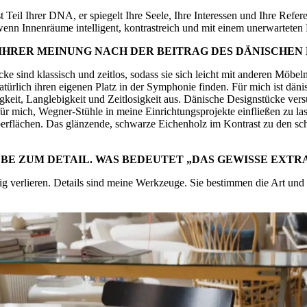
st Teil Ihrer DNA, er spiegelt Ihre Seele, Ihre Interessen und Ihre Refe
 wenn Innenräume intelligent, kontrastreich und mit einem unerwarteten 
 IHRER MEINUNG NACH DER BEITRAG DES DÄNISCHEN
cke sind klassisch und zeitlos, sodass sie sich leicht mit anderen Möbe
türlich ihren eigenen Platz in der Symphonie finden. Für mich ist dänis
eit, Langlebigkeit und Zeitlosigkeit aus. Dänische Designstücke vers
für mich, Wegner-Stühle in meine Einrichtungsprojekte einfließen zu l
flächen. Das glänzende, schwarze Eichenholz im Kontrast zu den sc
BE ZUM DETAIL. WAS BEDEUTET „DAS GEWISSE EXTRA
 verlieren. Details sind meine Werkzeuge. Sie bestimmen die Art und W