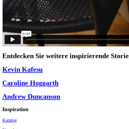
Entdecken Sie weitere inspirierende Storie
Kevin Kafesu
Caroline Hoggarth
Andrew Duncanson
Inspiration
Katalog