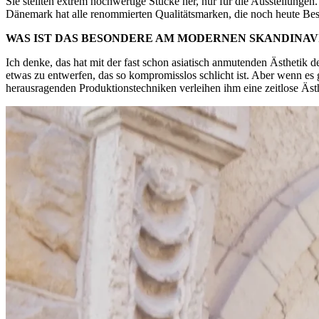
Sie stellten extrem hochwertige Stücke her, nur für die Ausstellunge
Dänemark hat alle renommierten Qualitätsmarken, die noch heute Be
WAS IST DAS BESONDERE AM MODERNEN SKANDINAV
Ich denke, das hat mit der fast schon asiatisch anmutenden Ästhetik de
etwas zu entwerfen, das so kompromisslos schlicht ist. Aber wenn es 
herausragenden Produktionstechniken verleihen ihm eine zeitlose Ästh