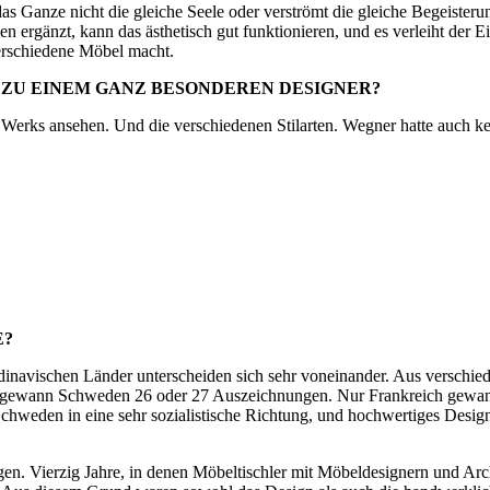
as Ganze nicht die gleiche Seele oder verströmt die gleiche Begeisterun
rgänzt, kann das ästhetisch gut funktionieren, und es verleiht der E
verschiedene Möbel macht.
 ZU EINEM GANZ BESONDEREN DESIGNER?
s Werks ansehen. Und die verschiedenen Stilarten. Wegner hatte auch ke
E?
andinavischen Länder unterscheiden sich sehr voneinander. Aus verschie
25 gewann Schweden 26 oder 27 Auszeichnungen. Nur Frankreich gewann
Schweden in eine sehr sozialistische Richtung, und hochwertiges Design
en. Vierzig Jahre, in denen Möbeltischler mit Möbeldesignern und Arc