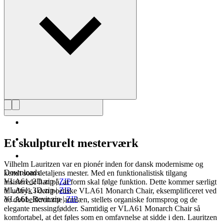
privilegerede.
Læs mere om Vilhelm Lauritzen
Et skulpturelt mesterværk
Vilhelm Lauritzen var en pionér inden for dansk modernisme og
Downloads
kendt som detaljens mester. Med en funktionalistisk tilgang
VLA61_2D.zip
|
ZIP
insisterede han på, at form skal følge funktion. Dette kommer særligt
VLA61_3D.zip
|
ZIP
til udtryk i den poetiske VLA61 Monarch Chair, eksemplificeret ved
VLA61_Revit.zip
|
ZIP
de dobbeltkrumme armlæn, stellets organiske formsprog og de
elegante messingfødder. Samtidig er VLA61 Monarch Chair så
komfortabel, at det føles som en omfavnelse at sidde i den. Lauritzen