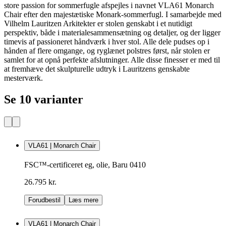
store passion for sommerfugle afspejles i navnet VLA61 Monarch
Chair efter den majestætiske Monark-sommerfugl. I samarbejde med
Vilhelm Lauritzen Arkitekter er stolen genskabt i et nutidigt
perspektiv, både i materialesammensætning og detaljer, og der ligger
timevis af passioneret håndværk i hver stol. Alle dele pudses op i
hånden af flere omgange, og ryglænet polstres først, når stolen er
samlet for at opnå perfekte afslutninger. Alle disse finesser er med til
at fremhæve det skulpturelle udtryk i Lauritzens genskabte
mesterværk.
Se 10 varianter
VLA61 | Monarch Chair
FSC™-certificeret eg, olie, Baru 0410
26.795 kr.
Forudbestil
Læs mere
VLA61 | Monarch Chair