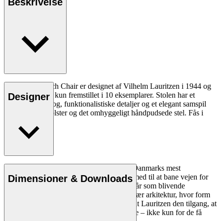
Beskrivelse
VLA61 Monarch Chair er designet af Vilhelm Lauritzen i 1944 og
blev oprindeligt kun fremstillet i 10 eksemplarer. Stolen har et
Designer
poetisk formsprog, funktionalistiske detaljer og et elegant samspil
mellem blødt polster og det omhyggeligt håndpudsede stel. Fås i
flere varianter.
Læs mere
Vilhelm Lauritzen (1894-1984) var en af Danmarks mest
betydningsfulde arkitekter i sin tid og var med til at bane vejen for
Dimensioner & Downloads
dansk modernisme med værker, der fremstår som blivende
eksempler på en dengang ny og revolutionær arkitektur, hvor form
følger funktion. Gennem karrieren fastholdt Lauritzen den tilgang, at
arkitekturen skal være anvendt kunst til alle – ikke kun for de få