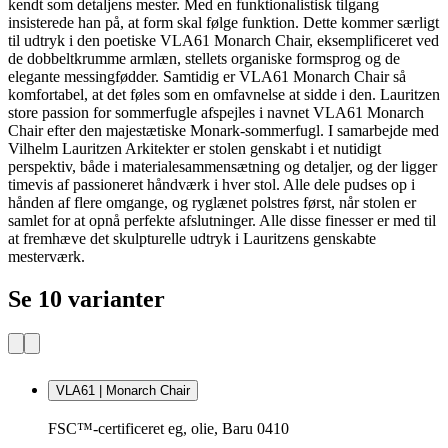
kendt som detaljens mester. Med en funktionalistisk tilgang
insisterede han på, at form skal følge funktion. Dette kommer særligt
til udtryk i den poetiske VLA61 Monarch Chair, eksemplificeret ved
de dobbeltkrumme armlæn, stellets organiske formsprog og de
elegante messingfødder. Samtidig er VLA61 Monarch Chair så
komfortabel, at det føles som en omfavnelse at sidde i den. Lauritzen
store passion for sommerfugle afspejles i navnet VLA61 Monarch
Chair efter den majestætiske Monark-sommerfugl. I samarbejde med
Vilhelm Lauritzen Arkitekter er stolen genskabt i et nutidigt
perspektiv, både i materialesammensætning og detaljer, og der ligger
timevis af passioneret håndværk i hver stol. Alle dele pudses op i
hånden af flere omgange, og ryglænet polstres først, når stolen er
samlet for at opnå perfekte afslutninger. Alle disse finesser er med til
at fremhæve det skulpturelle udtryk i Lauritzens genskabte
mesterværk.
Se 10 varianter
VLA61 | Monarch Chair
FSC™-certificeret eg, olie, Baru 0410