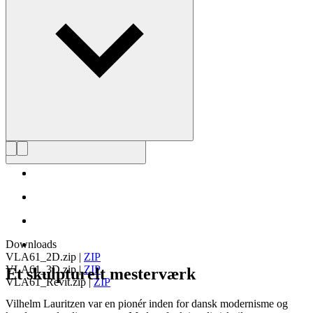
privilegerede.
Læs mere om Vilhelm Lauritzen
Downloads
VLA61_2D.zip
|
ZIP
VLA61_3D.zip
|
ZIP
Et skulpturelt mesterværk
VLA61_Revit.zip
|
ZIP
Vilhelm Lauritzen var en pionér inden for dansk modernisme og