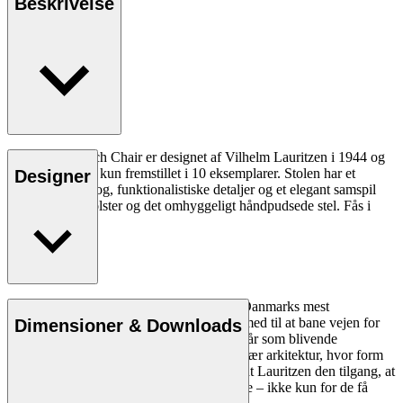
Beskrivelse
VLA61 Monarch Chair er designet af Vilhelm Lauritzen i 1944 og
blev oprindeligt kun fremstillet i 10 eksemplarer. Stolen har et
Designer
poetisk formsprog, funktionalistiske detaljer og et elegant samspil
mellem blødt polster og det omhyggeligt håndpudsede stel. Fås i
flere varianter.
Læs mere
Vilhelm Lauritzen (1894-1984) var en af Danmarks mest
betydningsfulde arkitekter i sin tid og var med til at bane vejen for
Dimensioner & Downloads
dansk modernisme med værker, der fremstår som blivende
eksempler på en dengang ny og revolutionær arkitektur, hvor form
følger funktion. Gennem karrieren fastholdt Lauritzen den tilgang, at
arkitekturen skal være anvendt kunst til alle – ikke kun for de få