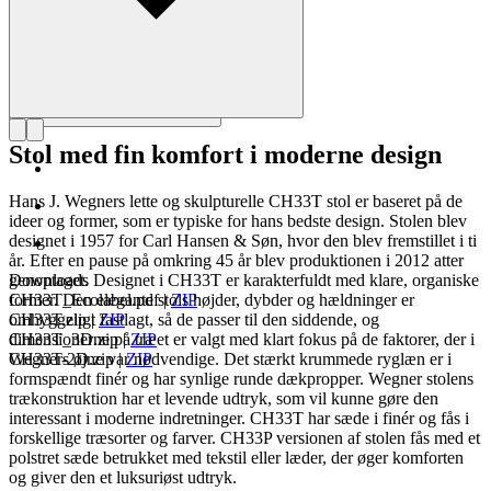
Stol med fin komfort i moderne design
Hans J. Wegners lette og skulpturelle CH33T stol er baseret på de
ideer og former, som er typiske for hans bedste design. Stolen blev
designet i 1957 for Carl Hansen & Søn, hvor den blev fremstillet i ti
år. Efter en pause på omkring 45 år blev produktionen i 2012 atter
genoptaget. Designet i CH33T er karakterfuldt med klare, organiske
Downloads
former. Den elegante stols højder, dybder og hældninger er
CH33T_Ecolabel.pdf
|
ZIP
omhyggeligt fastlagt, så de passer til den siddende, og
CH33T.zip
|
ZIP
dimensionerne på træet er valgt med klart fokus på de faktorer, der i
CH33T_3D.zip
|
ZIP
Wegners øjne var nødvendige. Det stærkt krummede ryglæn er i
CH33T-2D.zip
|
ZIP
formspændt finér og har synlige runde dækpropper. Wegner stolens
trækonstruktion har et levende udtryk, som vil kunne gøre den
interessant i moderne indretninger. CH33T har sæde i finér og fås i
forskellige træsorter og farver. CH33P versionen af stolen fås med et
polstret sæde betrukket med tekstil eller læder, der øger komforten
og giver den et luksuriøst udtryk.