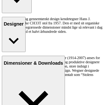
God ergonomi og gennemtænkt design kendetegner Hans J.
Wegners klassiske CH33T stol fra 1957. Den er med sit organiske
Designer
udtryk og sine begrænsede dimensioner mindst lige så relevant i dag
som for mere end et halvt århundrede siden.
Læs mere
Den danske møbeldesigner Hans J. Wegner (1914-2007) anses for
at være en af de mest kreative, innovative og produktive designere
Dimensioner & Downloads
nogensinde. Han var kendt for sin præcision, store indsigt i
håndværk og kompromisløse tilgang til design. Wegner designede
næsten 500 stole i sin levetid og blev ofte omtalt som “Stolens
mester”.
Læs mere om Hans J. Wegner