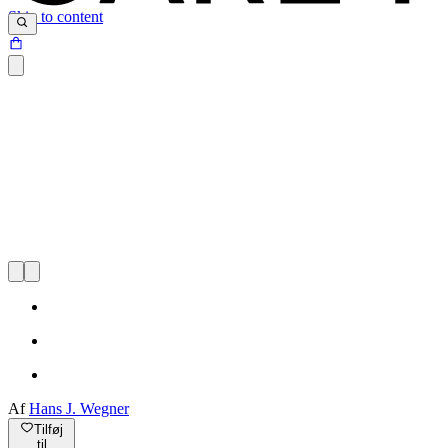
Skip to content
Af
Hans J. Wegner
Tilføj
til