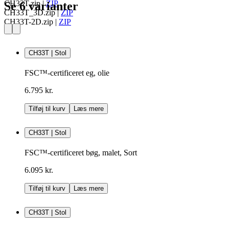
CH33T.zip
|
ZIP
Se 6 varianter
CH33T_3D.zip
|
ZIP
CH33T-2D.zip
|
ZIP
CH33T | Stol
FSC™-certificeret eg, olie
6.795 kr.
Tilføj til kurv
Læs mere
CH33T | Stol
FSC™-certificeret bøg, malet, Sort
6.095 kr.
Tilføj til kurv
Læs mere
CH33T | Stol