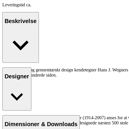
Leveringstid ca.
Beskrivelse
God ergonomi og gennemtænkt design kendetegner Hans J. Wegners kla
end et halvt århundrede siden.
Designer
Læs mere
Den danske møbeldesigner Hans J. Wegner (1914-2007) anses for at væ
kompromisløse tilgang til design. Wegner designede næsten 500 stole i
Dimensioner & Downloads