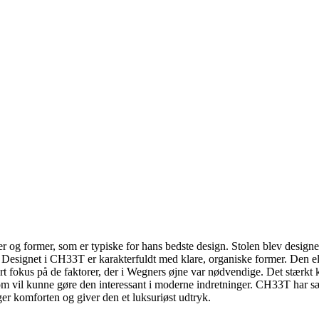
r og former, som er typiske for hans bedste design. Stolen blev designet 
 Designet i CH33T er karakterfuldt med klare, organiske former. Den ele
art fokus på de faktorer, der i Wegners øjne var nødvendige. Det stærk
 vil kunne gøre den interessant i moderne indretninger. CH33T har sæde
øger komforten og giver den et luksuriøst udtryk.