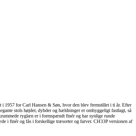
i 1957 for Carl Hansen & Søn, hvor den blev fremstillet i ti år. Efter
gante stols højder, dybder og hældninger er omhyggeligt fastlagt, så
t krummede ryglæn er i formspændt finér og har synlige runde
 i finér og fås i forskellige træsorter og farver. CH33P versionen af