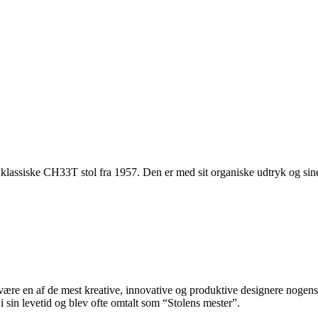
ssiske CH33T stol fra 1957. Den er med sit organiske udtryk og sine 
re en af de mest kreative, innovative og produktive designere nogensin
 sin levetid og blev ofte omtalt som “Stolens mester”.