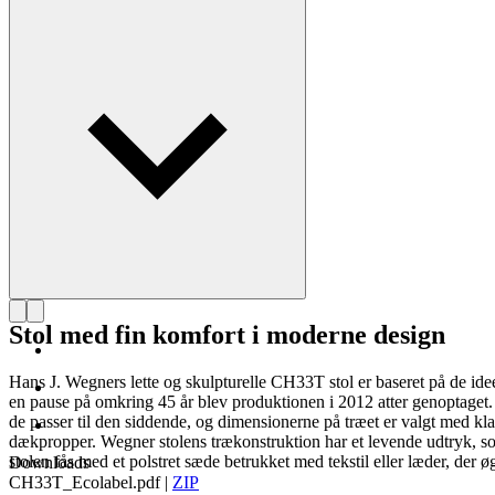
Læs mere om Hans J. Wegner
Stol med fin komfort i moderne design
Hans J. Wegners lette og skulpturelle CH33T stol er baseret på de idee
en pause på omkring 45 år blev produktionen i 2012 atter genoptaget.
de passer til den siddende, og dimensionerne på træet er valgt med kl
dækpropper. Wegner stolens trækonstruktion har et levende udtryk, som
stolen fås med et polstret sæde betrukket med tekstil eller læder, der 
Downloads
CH33T_Ecolabel.pdf
|
ZIP