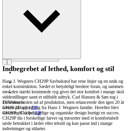
Læs mere om Hans J. Wegner
Indbegrebet af lethed, komfort og stil
Hans J. Wegners CH29P Savbukstol har rene linjer og en unik og
enkel konstruktion. Sædet er betydeligt bredere foran, og sammen
med den stærkt krummede ryg giver det stor komfort i mange skrå
siddestillinger samt et stilfuldt udtryk. Carl Hansen & Søn tog i
1970'erne stolen ud af produktion, men relancerede den igen 20 år
Downloads
senere på opfordring fra Hans J. Wegners familie. Herefter blev
CH29-2D.zip
|
ZIP
stolen med sit behagelige og organiske design hurtigt en succes.
CH29P_3D.zip
|
ZIP
CH29P fås i forskellige farver og træsorter med et komfortabelt
sæde betrukket i læder eller tekstil og kan passe ind i mange
indretninger og stilarter.