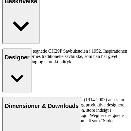
Beskrivelse
Hans J. Wegner tegnede CH29P Savbukstolen i 1952. Inspirationen
fik han fra tømrernes traditionelle savbukke, som han har givet
Designer
behagelig polstring og et unikt udtryk.
Læs mere
Den danske møbeldesigner Hans J. Wegner (1914-2007) anses for
at være en af de mest kreative, innovative og produktive designere
Dimensioner & Downloads
nogensinde. Han var kendt for sin præcision, store indsigt i
håndværk og kompromisløse tilgang til design. Wegner designede
næsten 500 stole i sin levetid og blev ofte omtalt som “Stolens
mester”.