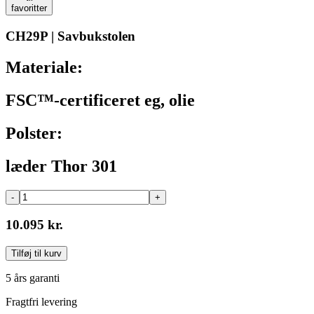
favoritter
CH29P | Savbukstolen
Materiale:
FSC™-certificeret eg, olie
Polster:
læder Thor 301
-
+
10.095 kr.
Tilføj til kurv
5 års garanti
Fragtfri levering