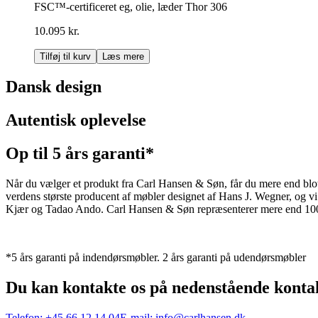
FSC™-certificeret eg, olie, læder Thor 306
10.095 kr.
Tilføj til kurv
Læs mere
Dansk design
Autentisk oplevelse
Op til 5 års garanti*
Når du vælger et produkt fra Carl Hansen & Søn, får du mere end blot et
verdens største producent af møbler designet af Hans J. Wegner, og
Kjær og Tadao Ando. Carl Hansen & Søn repræsenterer mere end 100 å
*5 års garanti på indendørsmøbler. 2 års garanti på udendørsmøbler
Du kan kontakte os på nedenstående konta
Telefon:
+45 66 12 14 04
E-mail:
info@carlhansen.dk