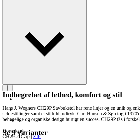
Læs mere om Hans J. Wegner
Indbegrebet af lethed, komfort og stil
Hans J. Wegners CH29P Savbukstol har rene linjer og en unik og enke
siddestillinger samt et stilfuldt udtryk. Carl Hansen & Søn tog i 1970
behagelige og organiske design hurtigt en succes. CH29P fås i forskelli
Downloads
Se 9 varianter
CH29-2D.zip
|
ZIP