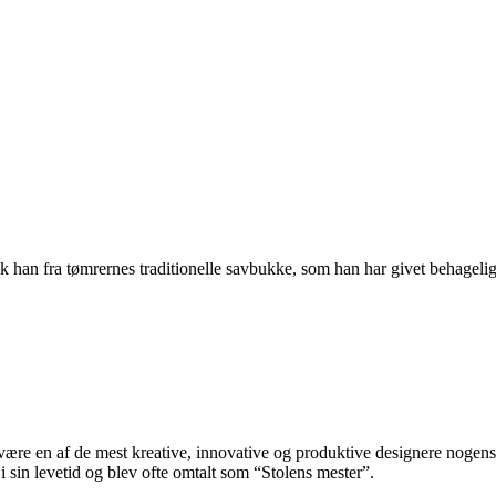
han fra tømrernes traditionelle savbukke, som han har givet behagelig 
re en af de mest kreative, innovative og produktive designere nogensin
 sin levetid og blev ofte omtalt som “Stolens mester”.