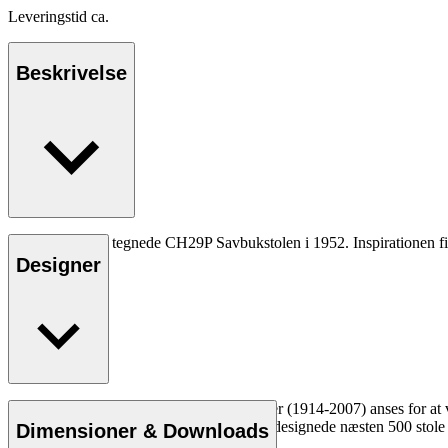
Leveringstid ca.
Beskrivelse
Hans J. Wegner tegnede CH29P Savbukstolen i 1952. Inspirationen fik 
Designer
Læs mere
Den danske møbeldesigner Hans J. Wegner (1914-2007) anses for at væ
kompromisløse tilgang til design. Wegner designede næsten 500 stole i
Dimensioner & Downloads