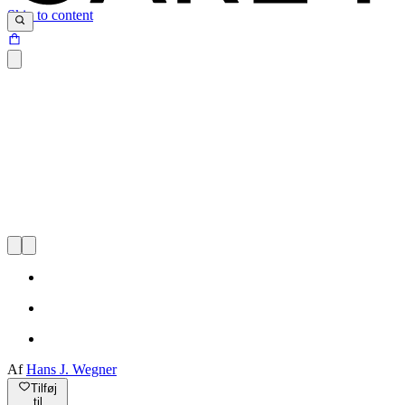
Skip to content
Af
Hans J. Wegner
Tilføj
til