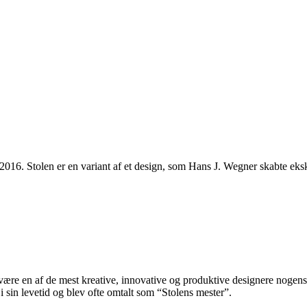
2016. Stolen er en variant af et design, som Hans J. Wegner skabte eks
re en af de mest kreative, innovative og produktive designere nogensin
 sin levetid og blev ofte omtalt som “Stolens mester”.