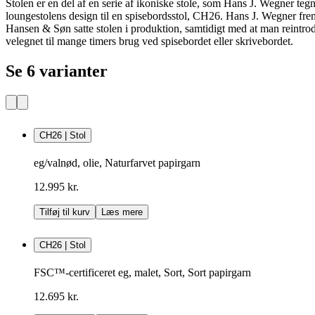
Stolen er en del af en serie af ikoniske stole, som Hans J. Wegner 
loungestolens design til en spisebordsstol, CH26. Hans J. Wegner frem
Hansen & Søn satte stolen i produktion, samtidigt med at man reintro
velegnet til mange timers brug ved spisebordet eller skrivebordet.
Se 6 varianter
CH26 | Stol
eg/valnød, olie, Naturfarvet papirgarn
12.995 kr.
Tilføj til kurv
Læs mere
CH26 | Stol
FSC™-certificeret eg, malet, Sort, Sort papirgarn
12.695 kr.