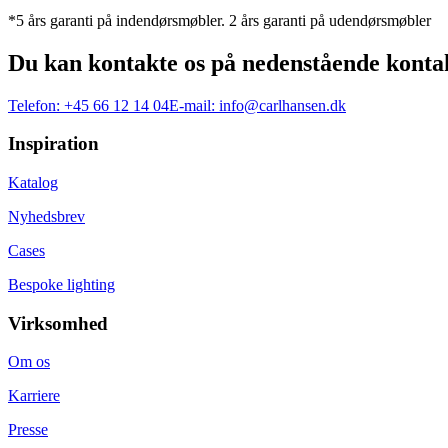
*5 års garanti på indendørsmøbler. 2 års garanti på udendørsmøbler
Du kan kontakte os på nedenstående konta
Telefon:
+45 66 12 14 04
E-mail:
info@carlhansen.dk
Inspiration
Katalog
Nyhedsbrev
Cases
Bespoke lighting
Virksomhed
Om os
Karriere
Presse