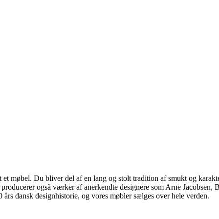
 møbel. Du bliver del af en lang og stolt tradition af smukt og karakter
 vi producerer også værker af anerkendte designere som Arne Jacobsen
rs dansk designhistorie, og vores møbler sælges over hele verden.