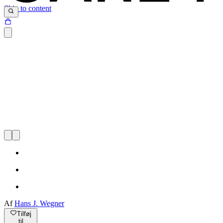
Skip to content
Af
Hans J. Wegner
Tilføj
til