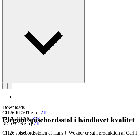
Læs mere om Hans J. Wegner
Downloads
CH26.REVIT.zip
|
ZIP
CH26-2D.zip
|
ZIP
Elegant spisebordsstol i håndlavet kvalitet
3D_CH26.zip
|
ZIP
CH26 spisebordsstolen af Hans J. Wegner er sat i produktion af Car