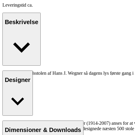
Leveringstid ca.
Beskrivelse
CH26 spisebordsstolen af Hans J. Wegner så dagens lys første gang i 
Designer
Læs mere
Den danske møbeldesigner Hans J. Wegner (1914-2007) anses for at væ
kompromisløse tilgang til design. Wegner designede næsten 500 stole i
Dimensioner & Downloads