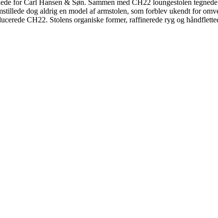
tegnede for Carl Hansen & Søn. Sammen med CH22 loungestolen tegnede H
stillede dog aldrig en model af armstolen, som forblev ukendt for omver
ducerede CH22. Stolens organiske former, raffinerede ryg og håndflette