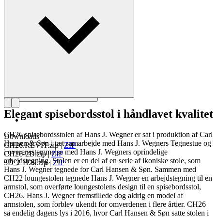
Læs mere om Hans J. Wegner
Elegant spisebordsstol i håndlavet kvalitet
CH26 spisebordsstolen af Hans J. Wegner er sat i produktion af Carl
Downloads
Hansen & Søn i tæt samarbejde med Hans J. Wegners Tegnestue og
CH26.REVIT.zip
|
ZIP
i overensstemmelse med Hans J. Wegners oprindelige
CH26-2D.zip
|
ZIP
arbejdstegning. Stolen er en del af en serie af ikoniske stole, som
3D_CH26.zip
|
ZIP
Hans J. Wegner tegnede for Carl Hansen & Søn. Sammen med
CH22 loungestolen tegnede Hans J. Wegner en arbejdstegning til en
armstol, som overførte loungestolens design til en spisebordsstol,
CH26. Hans J. Wegner fremstillede dog aldrig en model af
armstolen, som forblev ukendt for omverdenen i flere årtier. CH26
så endelig dagens lys i 2016, hvor Carl Hansen & Søn satte stolen i