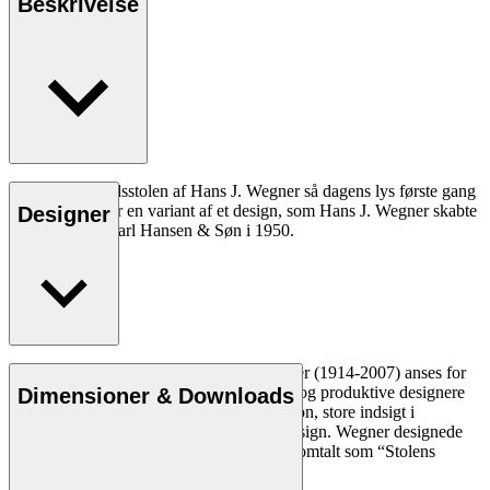
Beskrivelse
CH26 spisebordsstolen af Hans J. Wegner så dagens lys første gang
i 2016. Stolen er en variant af et design, som Hans J. Wegner skabte
Designer
eksklusivt for Carl Hansen & Søn i 1950.
Læs mere
Den danske møbeldesigner Hans J. Wegner (1914-2007) anses for
at være en af de mest kreative, innovative og produktive designere
Dimensioner & Downloads
nogensinde. Han var kendt for sin præcision, store indsigt i
håndværk og kompromisløse tilgang til design. Wegner designede
næsten 500 stole i sin levetid og blev ofte omtalt som “Stolens
mester”.