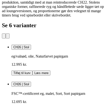
produktion, samtidigt med at man reintroducerede CH22. Stolens
organiske former, raffinerede ryg og håndflettede sæde ligger tæt op
ad loungeversionen, og proportionerne gør den velegnet til mange
timers brug ved spisebordet eller skrivebordet.
Se 6 varianter
CH26 | Stol
eg/valnød, olie, Naturfarvet papirgarn
12.995 kr.
Tilføj til kurv
Læs mere
CH26 | Stol
FSC™-certificeret eg, malet, Sort, Sort papirgarn
12.695 kr.