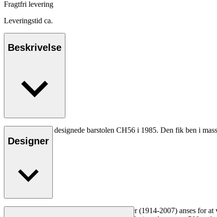
Fragtfri levering
Leveringstid ca.
Beskrivelse
Hans J. Wegner designede barstolen CH56 i 1985. Den fik ben i massivt
Designer
Læs mere
Den danske møbeldesigner Hans J. Wegner (1914-2007) anses for at væ