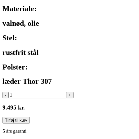
Materiale:
valnød, olie
Stel:
rustfrit stål
Polster:
læder Thor 307
-
+
9.495 kr.
Tilføj til kurv
5 års garanti