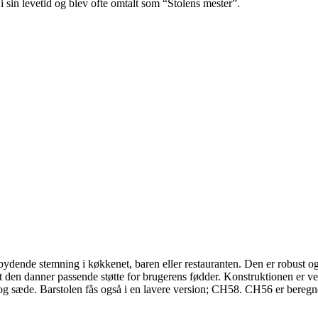
 sin levetid og blev ofte omtalt som “Stolens mester”.
ende stemning i køkkenet, baren eller restauranten. Den er robust og står
t den danner passende støtte for brugerens fødder. Konstruktionen er vel
g sæde. Barstolen fås også i en lavere version; CH58. CH56 er beregne