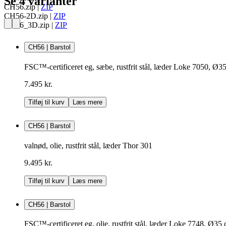
Se 4 varianter
CH56.zip
|
ZIP
CH56-2D.zip
|
ZIP
CH56_3D.zip
|
ZIP
CH56 | Barstol
FSC™-certificeret eg, sæbe, rustfrit stål, læder Loke 7050, Ø3
7.495 kr.
Tilføj til kurv
Læs mere
CH56 | Barstol
valnød, olie, rustfrit stål, læder Thor 301
9.495 kr.
Tilføj til kurv
Læs mere
CH56 | Barstol
FSC™-certificeret eg, olie, rustfrit stål, læder Loke 7748, Ø35