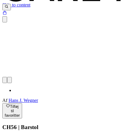
Skip to content
Af
Hans J. Wegner
Tilføj
til
favoritter
CH56 | Barstol