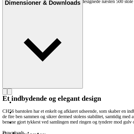
kompromisløse tilgang til design. Wegner designede næsten 500 stole i
Dimensioner & Downloads
Læs mere om Hans J. Wegner
Et indbydende og elegant design
CH56 barstolen har et enkelt og afklaret udseende, som skaber en indbyd
de fire ben sammen og sikrer dermed stolens stabilitet, samtidig med a
benene gjort tykkest ved samlingen med ringen og tyndere mod gulv o
Downloads