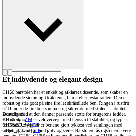
mester”.
Læs mere om Hans J. Wegner
Et indbydende og elegant design
CH56 barstolen har et enkelt og afklaret udseende, som skaber en
indbydende stemning i køkkenet, baren eller restauranten. Den er
robust og står godt på sine fire let skråstillede ben. Ringen i rustfrit
stål binder de fire ben sammen og sikrer dermed stolens stabilitet,
samtidig med at den danner passende støtte for brugerens fødder.
Downloads
Konstruktionen er velovervejet med hensyn til stabilitet, og typisk
CH56.zip
|
ZIP
for Hans J. Wegner er benene gjort tykkest ved samlingen med
CH56-2D.zip
|
ZIP
ringen og tyndere mod gulv og sæde. Barstolen fås også i en lavere
CH56_3D.zip
|
ZIP
version; CH58. CH56 er beregnet til bardisken, og CH58 er tilpasset