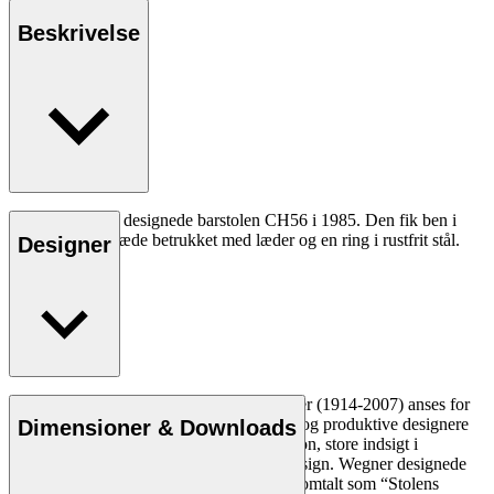
Beskrivelse
Hans J. Wegner designede barstolen CH56 i 1985. Den fik ben i
massivt træ, et sæde betrukket med læder og en ring i rustfrit stål.
Designer
Læs mere
Den danske møbeldesigner Hans J. Wegner (1914-2007) anses for
at være en af de mest kreative, innovative og produktive designere
Dimensioner & Downloads
nogensinde. Han var kendt for sin præcision, store indsigt i
håndværk og kompromisløse tilgang til design. Wegner designede
næsten 500 stole i sin levetid og blev ofte omtalt som “Stolens