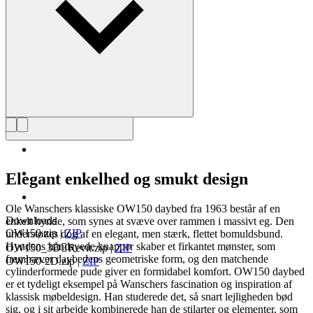
Læs mere om Ole Wanscher
Elegant enkelhed og smukt design
Ole Wanschers klassiske OW150 daybed fra 1963 består af en
Downloads
enkelt hynde, som synes at svæve over rammen i massivt eg. Den
OW150.zip
|
ZIP
understøttes dog af en elegant, men stærk, flettet bomuldsbund.
Hyndens håndsyede knapper skaber et firkantet mønster, som
OW150_3DRevit.zip
|
ZIP
fremhæver daybedens geometriske form, og den matchende
OW150-2D.zip
|
ZIP
cylinderformede pude giver en formidabel komfort. OW150 daybed
er et tydeligt eksempel på Wanschers fascination og inspiration af
klassisk møbeldesign. Han studerede det, så snart lejligheden bød
sig, og i sit arbejde kombinerede han de stilarter og elementer, som