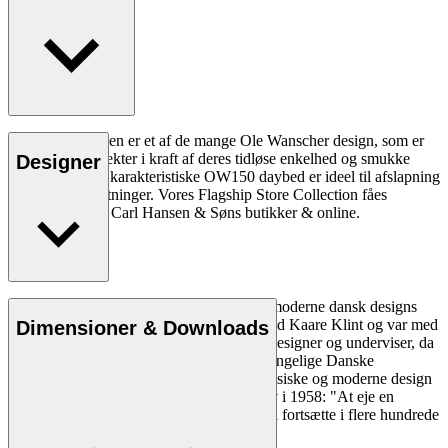
OW150 daybeden er et af de mange Ole Wanscher design, som er
blevet samleobjekter i kraft af deres tidløse enkelhed og smukke
Designer
overflader. Den karakteristiske OW150 daybed er ideel til afslapning
i moderne indretninger. Vores Flagship Store Collection fåes
eksklusivt kun i Carl Hansen & Søns butikker & online.
Læs mere
Ole Wanscher er uløseligt forbundet med moderne dansk designs
æstetik og funktionalitet. Han studerede ved Kaare Klint og var med
Dimensioner & Downloads
til at forme dansk møbeldesign både som designer og underviser, da
han overtog Klints professorat ved Det Kongelige Danske
Kunstakademi. Wanschers på én gang klassiske og moderne design
gjorde ham yderst populær. Politiken skrev i 1958: "At eje en
Wanscher stol er et dagligt eventyr, som vil fortsætte i flere hundrede
år, for så længe holder den."