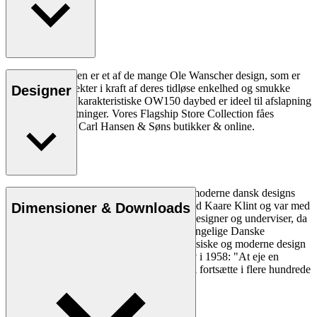
OW150 daybeden er et af de mange Ole Wanscher design, som er
blevet samleobjekter i kraft af deres tidløse enkelhed og smukke
Designer
overflader. Den karakteristiske OW150 daybed er ideel til afslapning
i moderne indretninger. Vores Flagship Store Collection fåes
eksklusivt kun i Carl Hansen & Søns butikker & online.
Læs mere
Ole Wanscher er uløseligt forbundet med moderne dansk designs
æstetik og funktionalitet. Han studerede ved Kaare Klint og var med
Dimensioner & Downloads
til at forme dansk møbeldesign både som designer og underviser, da
han overtog Klints professorat ved Det Kongelige Danske
Kunstakademi. Wanschers på én gang klassiske og moderne design
gjorde ham yderst populær. Politiken skrev i 1958: "At eje en
Wanscher stol er et dagligt eventyr, som vil fortsætte i flere hundrede
år, for så længe holder den."
Læs mere om Ole Wanscher