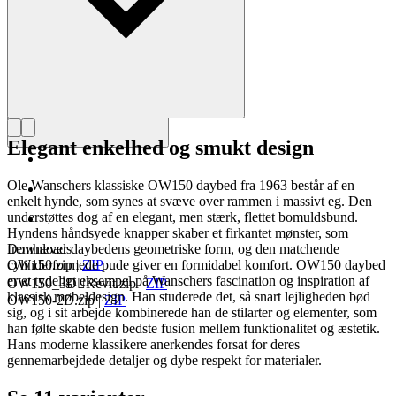
Elegant enkelhed og smukt design
Ole Wanschers klassiske OW150 daybed fra 1963 består af en
enkelt hynde, som synes at svæve over rammen i massivt eg. Den
understøttes dog af en elegant, men stærk, flettet bomuldsbund.
Hyndens håndsyede knapper skaber et firkantet mønster, som
fremhæver daybedens geometriske form, og den matchende
Downloads
cylinderformede pude giver en formidabel komfort. OW150 daybed
OW150.zip
|
ZIP
er et tydeligt eksempel på Wanschers fascination og inspiration af
OW150_3DRevit.zip
|
ZIP
klassisk møbeldesign. Han studerede det, så snart lejligheden bød
OW150-2D.zip
|
ZIP
sig, og i sit arbejde kombinerede han de stilarter og elementer, som
han følte skabte den bedste fusion mellem funktionalitet og æstetik.
Hans moderne klassikere anerkendes forsat for deres
gennemarbejdede detaljer og dybe respekt for materialer.