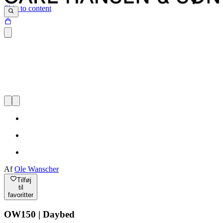
Skip to content
Af
Ole Wanscher
Tilføj
til
favoritter
OW150 | Daybed