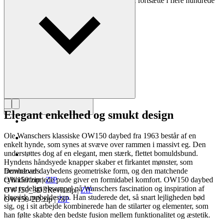
Wanscher stol er et dagligt eventyr, som vil fortsætte i flere hundrede
år, for så længe holder den."
Læs mere om Ole Wanscher
Elegant enkelhed og smukt design
Ole Wanschers klassiske OW150 daybed fra 1963 består af en
enkelt hynde, som synes at svæve over rammen i massivt eg. Den
understøttes dog af en elegant, men stærk, flettet bomuldsbund.
Hyndens håndsyede knapper skaber et firkantet mønster, som
fremhæver daybedens geometriske form, og den matchende
Downloads
cylinderformede pude giver en formidabel komfort. OW150 daybed
OW150.zip
|
ZIP
er et tydeligt eksempel på Wanschers fascination og inspiration af
OW150_3DRevit.zip
|
ZIP
klassisk møbeldesign. Han studerede det, så snart lejligheden bød
OW150-2D.zip
|
ZIP
sig, og i sit arbejde kombinerede han de stilarter og elementer, som
han følte skabte den bedste fusion mellem funktionalitet og æstetik.