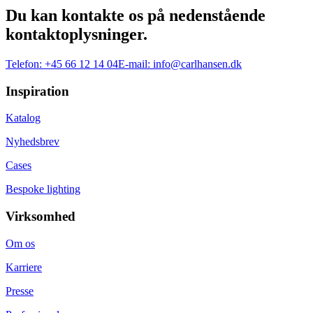
Du kan kontakte os på nedenstående
kontaktoplysninger.
Telefon:
+45 66 12 14 04
E-mail:
info@carlhansen.dk
Inspiration
Katalog
Nyhedsbrev
Cases
Bespoke lighting
Virksomhed
Om os
Karriere
Presse