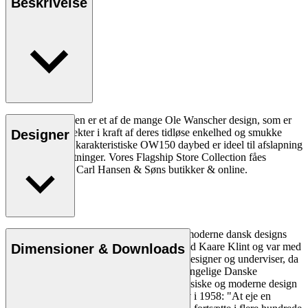
Beskrivelse
OW150 daybeden er et af de mange Ole Wanscher design, som er
blevet samleobjekter i kraft af deres tidløse enkelhed og smukke
Designer
overflader. Den karakteristiske OW150 daybed er ideel til afslapning
i moderne indretninger. Vores Flagship Store Collection fåes
eksklusivt kun i Carl Hansen & Søns butikker & online.
Læs mere
Ole Wanscher er uløseligt forbundet med moderne dansk designs
æstetik og funktionalitet. Han studerede ved Kaare Klint og var med
Dimensioner & Downloads
til at forme dansk møbeldesign både som designer og underviser, da
han overtog Klints professorat ved Det Kongelige Danske
Kunstakademi. Wanschers på én gang klassiske og moderne design
gjorde ham yderst populær. Politiken skrev i 1958: "At eje en