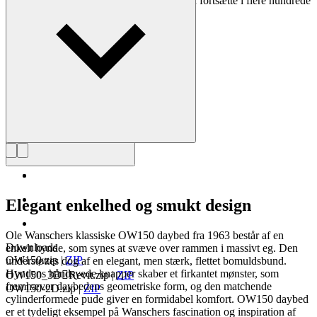
Wanscher stol er et dagligt eventyr, som vil fortsætte i flere hundrede
år, for så længe holder den."
Læs mere om Ole Wanscher
Elegant enkelhed og smukt design
Ole Wanschers klassiske OW150 daybed fra 1963 består af en
Downloads
enkelt hynde, som synes at svæve over rammen i massivt eg. Den
OW150.zip
|
ZIP
understøttes dog af en elegant, men stærk, flettet bomuldsbund.
Hyndens håndsyede knapper skaber et firkantet mønster, som
OW150_3DRevit.zip
|
ZIP
fremhæver daybedens geometriske form, og den matchende
OW150-2D.zip
|
ZIP
cylinderformede pude giver en formidabel komfort. OW150 daybed
er et tydeligt eksempel på Wanschers fascination og inspiration af