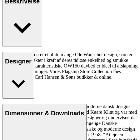
Beskrivelse
OW150 daybeden er et af de mange Ole Wanscher design, som er
blevet samleobjekter i kraft af deres tidløse enkelhed og smukke
Designer
overflader. Den karakteristiske OW150 daybed er ideel til afslapning
i moderne indretninger. Vores Flagship Store Collection fåes
eksklusivt kun i Carl Hansen & Søns butikker & online.
Læs mere
Ole Wanscher er uløseligt forbundet med moderne dansk designs
æstetik og funktionalitet. Han studerede ved Kaare Klint og var med
Dimensioner & Downloads
til at forme dansk møbeldesign både som designer og underviser, da
han overtog Klints professorat ved Det Kongelige Danske
Kunstakademi. Wanschers på én gang klassiske og moderne design
gjorde ham yderst populær. Politiken skrev i 1958: "At eje en