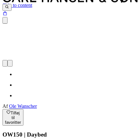
Skip to content
Af
Ole Wanscher
Tilføj
til
favoritter
OW150 | Daybed