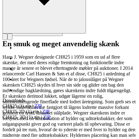
En smuk og meget anvendelig skænk
Hans J. Wegner designede CH825 i 1959 som en ud af flere
skænke, der med deres rolige fremtoning og funktionelle indre
mange år senere er blevet eftertragtede møbler på auktioner. I 2014
relancerede Carl Hansen & Søn et af disse, CH825 i anledning af
100-året for Wegners fødsel. Når de to jalousilåger på Wegner
skænken CH825 skydes til hver sin side og glider om bag den
indvendige bagklædning, gøres skænkens indre fuldt tilgængeligt.
Er skænken derimod lukket, udgør lågerne en rolig,
Downloads
sammenhængende finerflade med lodret åretegning. Som greb ses et
CH825 (1).zip
|
ZIP
stykke lodretstillet træ fastgjort til lågens lodrette massive forkant
CH825-2D (1).zip
|
ZIP
gennem en tynd, firkantet stålplade. Wegner skænkens indre er
CH825_3D (1).zip
|
ZIP
forsynet med en kombination af hylder og udtræksbakker, der som
udgangspunkt giver god og varieret plads til opbevaring. Disse er
fordelt på tre rum, hvoraf de to yderste er med hver to hylder og den
midterste med fire udtræksbakker. Hyldernes placering kan man selv