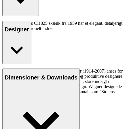
Hans J. Wegners CH825 skænk fra 1959 har et elegant, detaljerigt
ydre og et funktionelt indre.
Designer
Læs mere
Den danske møbeldesigner Hans J. Wegner (1914-2007) anses for
at være en af de mest kreative, innovative og produktive designere
Dimensioner & Downloads
nogensinde. Han var kendt for sin præcision, store indsigt i
håndværk og kompromisløse tilgang til design. Wegner designede
næsten 500 stole i sin levetid og blev ofte omtalt som “Stolens
mester”.
Læs mere om Hans J. Wegner