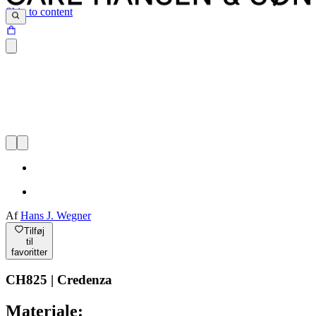
Skip to content
Af
Hans J. Wegner
Tilføj
til
favoritter
CH825 | Credenza
Materiale: