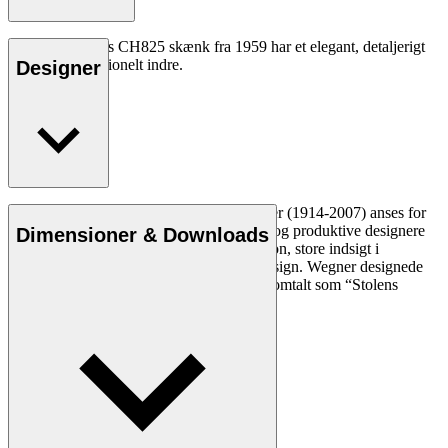
Hans J. Wegners CH825 skænk fra 1959 har et elegant, detaljerigt
ydre og et funktionelt indre.
Designer
Læs mere
Den danske møbeldesigner Hans J. Wegner (1914-2007) anses for
at være en af de mest kreative, innovative og produktive designere
Dimensioner & Downloads
nogensinde. Han var kendt for sin præcision, store indsigt i
håndværk og kompromisløse tilgang til design. Wegner designede
næsten 500 stole i sin levetid og blev ofte omtalt som “Stolens
mester”.
Læs mere om Hans J. Wegner