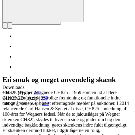
En smuk og meget anvendelig skænk
Downloads
Hans J. Wegner designede CH825 i 1959 som en ud af flere
CH825 (1).zip
|
ZIP
skænke, der med deres rolige fremtoning og funktionelle indre
CH825-2D (1).zip
|
ZIP
mange år senere er blevet eftertragtede møbler på auktioner. I 2014
CH825_3D (1).zip
|
ZIP
relancerede Carl Hansen & Søn et af disse, CH825 i anledning af
100-året for Wegners fødsel. Når de to jalousilåger på Wegner
skænken CH825 skydes til hver sin side og glider om bag den
indvendige bagklædning, gøres skænkens indre fuldt tilgængeligt.
Er skænken derimod lukket, udgør lågerne en rolig,