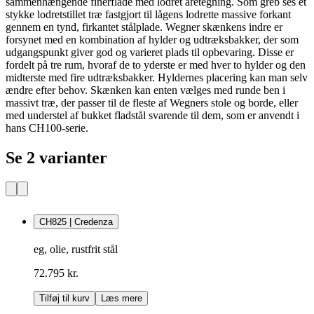
sammenhængende finerflade med lodret åretegning. Som greb ses et
stykke lodretstillet træ fastgjort til lågens lodrette massive forkant
gennem en tynd, firkantet stålplade. Wegner skænkens indre er
forsynet med en kombination af hylder og udtræksbakker, der som
udgangspunkt giver god og varieret plads til opbevaring. Disse er
fordelt på tre rum, hvoraf de to yderste er med hver to hylder og den
midterste med fire udtræksbakker. Hyldernes placering kan man selv
ændre efter behov. Skænken kan enten vælges med runde ben i
massivt træ, der passer til de fleste af Wegners stole og borde, eller
med understel af bukket fladstål svarende til dem, som er anvendt i
hans CH100-serie.
Se 2 varianter
CH825 | Credenza
eg, olie, rustfrit stål
72.795 kr.
Tilføj til kurv
Læs mere