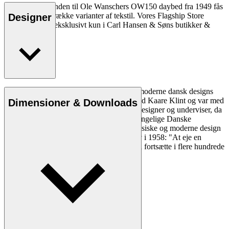
CU OW150 hynden til Ole Wanschers OW150 daybed fra 1949 fås
i læder eller en række varianter af tekstil. Vores Flagship Store
Designer
Collection fåes eksklusivt kun i Carl Hansen & Søns butikker &
online.
Ole Wanscher er uløseligt forbundet med moderne dansk designs
æstetik og funktionalitet. Han studerede ved Kaare Klint og var med
Dimensioner & Downloads
til at forme dansk møbeldesign både som designer og underviser, da
han overtog Klints professorat ved Det Kongelige Danske
Kunstakademi. Wanschers på én gang klassiske og moderne design
gjorde ham yderst populær. Politiken skrev i 1958: "At eje en
Wanscher stol er et dagligt eventyr, som vil fortsætte i flere hundrede
år, for så længe holder den."
Læs mere om Ole Wanscher