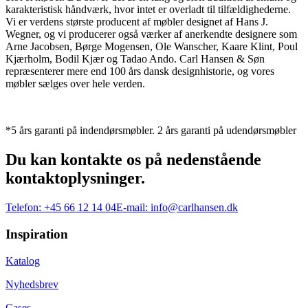
karakteristisk håndværk, hvor intet er overladt til tilfældighederne.
Vi er verdens største producent af møbler designet af Hans J.
Wegner, og vi producerer også værker af anerkendte designere som
Arne Jacobsen, Børge Mogensen, Ole Wanscher, Kaare Klint, Poul
Kjærholm, Bodil Kjær og Tadao Ando. Carl Hansen & Søn
repræsenterer mere end 100 års dansk designhistorie, og vores
møbler sælges over hele verden.
*5 års garanti på indendørsmøbler. 2 års garanti på udendørsmøbler
Du kan kontakte os på nedenstående
kontaktoplysninger.
Telefon:
+45 66 12 14 04
E-mail:
info@carlhansen.dk
Inspiration
Katalog
Nyhedsbrev
Cases