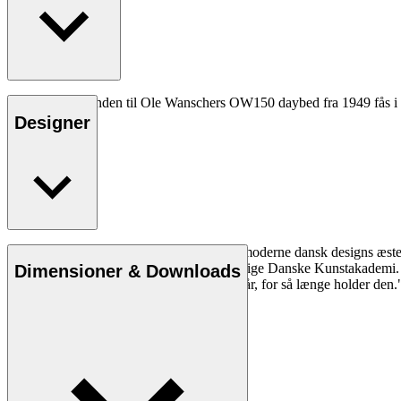
CU OW150 hynden til Ole Wanschers OW150 daybed fra 1949 fås i læder
Designer
Ole Wanscher er uløseligt forbundet med moderne dansk designs æstet
overtog Klints professorat ved Det Kongelige Danske Kunstakademi. W
Dimensioner & Downloads
eventyr, som vil fortsætte i flere hundrede år, for så længe holder den.
Læs mere om Ole Wanscher