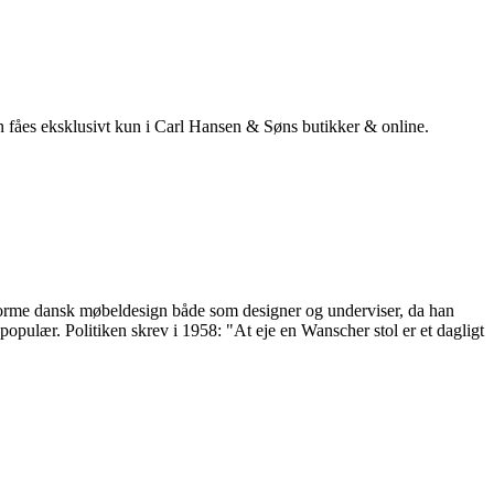
 fåes eksklusivt kun i Carl Hansen & Søns butikker & online.
 forme dansk møbeldesign både som designer og underviser, da han
ulær. Politiken skrev i 1958: "At eje en Wanscher stol er et dagligt