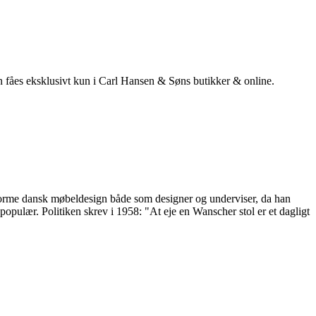
 fåes eksklusivt kun i Carl Hansen & Søns butikker & online.
 forme dansk møbeldesign både som designer og underviser, da han
ulær. Politiken skrev i 1958: "At eje en Wanscher stol er et dagligt