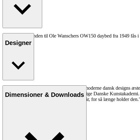
CU OW150 hynden til Ole Wanschers OW150 daybed fra 1949 fås i læder
Designer
Ole Wanscher er uløseligt forbundet med moderne dansk designs æstet
overtog Klints professorat ved Det Kongelige Danske Kunstakademi. W
Dimensioner & Downloads
eventyr, som vil fortsætte i flere hundrede år, for så længe holder den.
Læs mere om Ole Wanscher