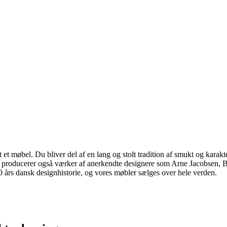
 møbel. Du bliver del af en lang og stolt tradition af smukt og karakter
 vi producerer også værker af anerkendte designere som Arne Jacobsen
rs dansk designhistorie, og vores møbler sælges over hele verden.