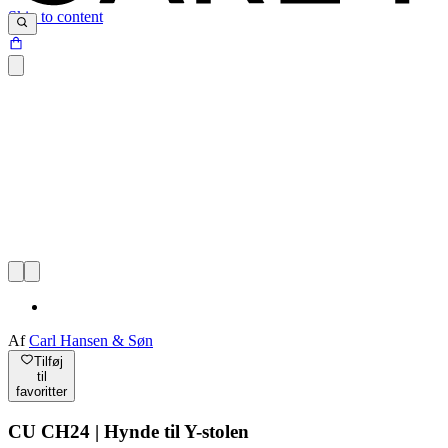
Skip to content
Af
Carl Hansen & Søn
Tilføj
til
favoritter
CU CH24 | Hynde til Y-stolen