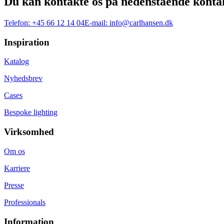
Du kan kontakte os på nedenstående konta
Telefon:
+45 66 12 14 04
E-mail:
info@carlhansen.dk
Inspiration
Katalog
Nyhedsbrev
Cases
Bespoke lighting
Virksomhed
Om os
Karriere
Presse
Professionals
Information