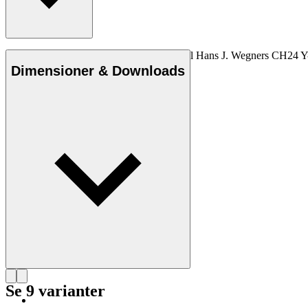
Den originale Carl Hansen & Søn hynde til Hans J. Wegners CH24 Y-stol
Dimensioner & Downloads
Se 9 varianter