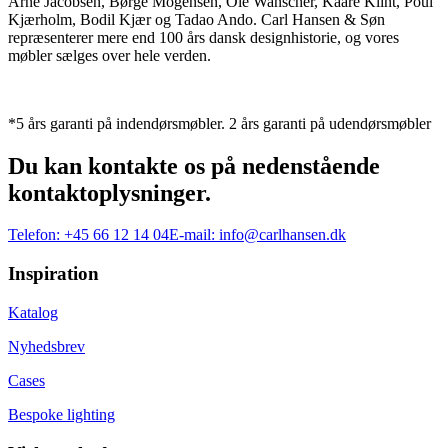
Arne Jacobsen, Børge Mogensen, Ole Wanscher, Kaare Klint, Poul
Kjærholm, Bodil Kjær og Tadao Ando. Carl Hansen & Søn
repræsenterer mere end 100 års dansk designhistorie, og vores
møbler sælges over hele verden.
*5 års garanti på indendørsmøbler. 2 års garanti på udendørsmøbler
Du kan kontakte os på nedenstående
kontaktoplysninger.
Telefon:
+45 66 12 14 04
E-mail:
info@carlhansen.dk
Inspiration
Katalog
Nyhedsbrev
Cases
Bespoke lighting