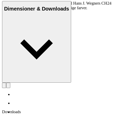
Den originale Carl Hansen & Søn hynde til Hans J. Wegners CH24
Y-stol fra 1949 fås i læder og stof i forskellige farver.
Dimensioner & Downloads
Downloads