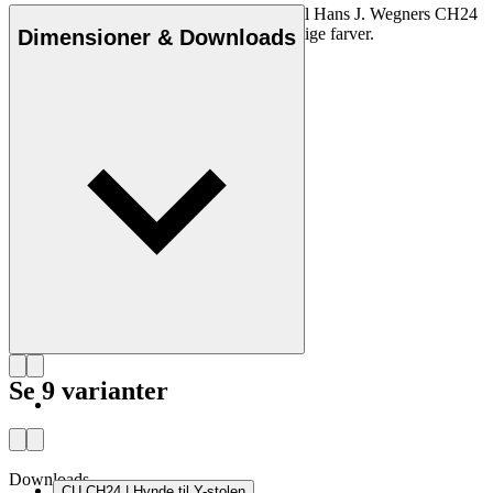
Den originale Carl Hansen & Søn hynde til Hans J. Wegners CH24
Y-stol fra 1949 fås i læder og stof i forskellige farver.
Dimensioner & Downloads
Se 9 varianter
Downloads
CU CH24 | Hynde til Y-stolen