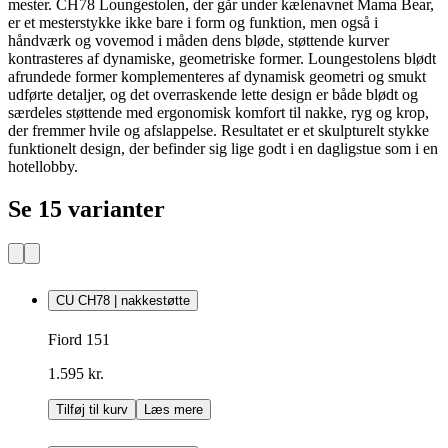
mester. CH78 Loungestolen, der går under kælenavnet Mama Bear,
er et mesterstykke ikke bare i form og funktion, men også i
håndværk og vovemod i måden dens bløde, støttende kurver
kontrasteres af dynamiske, geometriske former. Loungestolens blødt
afrundede former komplementeres af dynamisk geometri og smukt
udførte detaljer, og det overraskende lette design er både blødt og
særdeles støttende med ergonomisk komfort til nakke, ryg og krop,
der fremmer hvile og afslappelse. Resultatet er et skulpturelt stykke
funktionelt design, der befinder sig lige godt i en dagligstue som i en
hotellobby.
Se 15 varianter
CU CH78 | nakkestøtte
Fiord 151
1.595 kr.
Tilføj til kurv
Læs mere