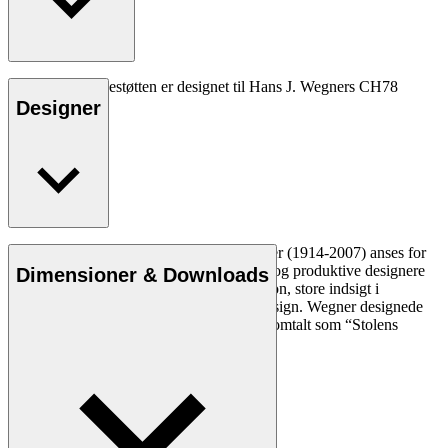
CU CH78 nakkestøtten er designet til Hans J. Wegners CH78
Mama bear.
Designer
Læs mere
Den danske møbeldesigner Hans J. Wegner (1914-2007) anses for
at være en af de mest kreative, innovative og produktive designere
Dimensioner & Downloads
nogensinde. Han var kendt for sin præcision, store indsigt i
håndværk og kompromisløse tilgang til design. Wegner designede
næsten 500 stole i sin levetid og blev ofte omtalt som “Stolens
mester”.
Læs mere om Hans J. Wegner