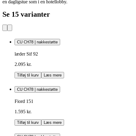
en dagligstue som i en hotellobby.
Se 15 varianter
CU CH78 | nakkestøtte
læder Sif 92
2.095 kr.
Tilføj til kurv
Læs mere
CU CH78 | nakkestøtte
Fiord 151
1.595 kr.
Tilføj til kurv
Læs mere