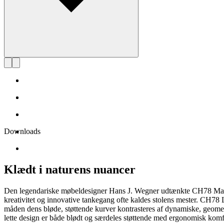
Downloads
Klædt i naturens nuancer
Den legendariske møbeldesigner Hans J. Wegner udtænkte CH78 Mama Be
kreativitet og innovative tankegang ofte kaldes stolens mester. CH7
måden dens bløde, støttende kurver kontrasteres af dynamiske, geome
lette design er både blødt og særdeles støttende med ergonomisk komfort