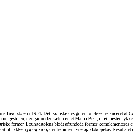
ar stolen i 1954. Det ikoniske design er nu blevet relanceret af Carl
8 Loungestolen, der går under kælenavnet Mama Bear, er et mesterstykk
triske former. Loungestolens blødt afrundede former komplementeres af
 til nakke, ryg og krop, der fremmer hvile og afslappelse. Resultatet er 