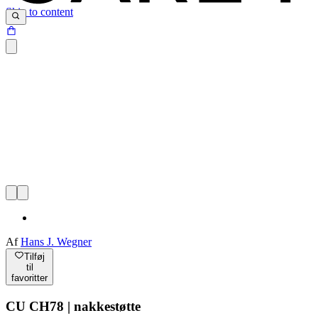
Skip to content
Af
Hans J. Wegner
Tilføj
til
favoritter
CU CH78 | nakkestøtte