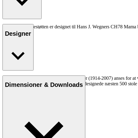
CU CH78 nakkestøtten er designet til Hans J. Wegners CH78 Mama 
Designer
Læs mere
Den danske møbeldesigner Hans J. Wegner (1914-2007) anses for at væ
kompromisløse tilgang til design. Wegner designede næsten 500 stole i
Dimensioner & Downloads
Læs mere om Hans J. Wegner