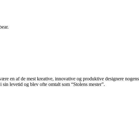
bear.
re en af de mest kreative, innovative og produktive designere nogensin
 sin levetid og blev ofte omtalt som “Stolens mester”.