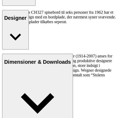
Hans J. Wegners CH327 spisebord til seks personer fra 1962 har et
usædvanligt design med en bordplade, der nærmest syner svævende.
Designer
CH327T tillægsplader tilkøbes seperat.
Læs mere
Den danske møbeldesigner Hans J. Wegner (1914-2007) anses for
at være en af de mest kreative, innovative og produktive designere
Dimensioner & Downloads
nogensinde. Han var kendt for sin præcision, store indsigt i
håndværk og kompromisløse tilgang til design. Wegner designede
næsten 500 stole i sin levetid og blev ofte omtalt som “Stolens
mester”.
Læs mere om Hans J. Wegner