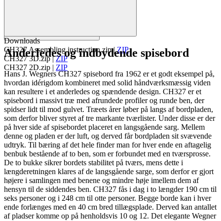
Downloads
CH327 Assembling instruction.zip
|
ZIP
Anderledes og indbydende spisebord
CH327 3D.zip
|
ZIP
CH327 2D.zip
|
ZIP
Hans J. Wegners CH327 spisebord fra 1962 er et godt eksempel på,
hvordan idérigdom kombineret med solid håndværksmæssig viden
kan resultere i et anderledes og spændende design. CH327 er et
spisebord i massivt træ med afrundede profiler og runde ben, der
spidser lidt til mod gulvet. Træets årer løber på langs af bordpladen,
som derfor bliver styret af tre markante tværlister. Under disse er der
på hver side af spisebordet placeret en langsgående sarg. Mellem
denne og pladen er der luft, og derved får bordpladen sit svævende
udtryk. Til bæring af det hele finder man for hver ende en aftagelig
benbuk bestående af to ben, som er forbundet med en tværsprosse.
De to bukke sikrer bordets stabilitet på tværs, mens dette i
længderetningen klares af de langsgående sarge, som derfor er gjort
højere i samlingen med benene og mindre høje imellem dem af
hensyn til de siddendes ben. CH327 fås i dag i to længder 190 cm til
seks personer og i 248 cm til otte personer. Begge borde kan i hver
ende forlænges med en 40 cm bred tillægsplade. Derved kan antallet
af pladser komme op på henholdsvis 10 og 12. Det elegante Wegner