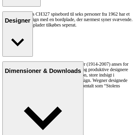
Hans J. Wegners CH327 spisebord til seks personer fra 1962 har et
usædvanligt design med en bordplade, der nærmest syner svævende.
Designer
CH327T tillægsplader tilkøbes seperat.
Læs mere
Den danske møbeldesigner Hans J. Wegner (1914-2007) anses for
at være en af de mest kreative, innovative og produktive designere
Dimensioner & Downloads
nogensinde. Han var kendt for sin præcision, store indsigt i
håndværk og kompromisløse tilgang til design. Wegner designede
næsten 500 stole i sin levetid og blev ofte omtalt som “Stolens
mester”.
Læs mere om Hans J. Wegner