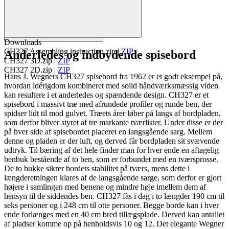
Downloads
CH327 Assembling instruction.zip
|
ZIP
Anderledes og indbydende spisebord
CH327 3D.zip
|
ZIP
CH327 2D.zip
|
ZIP
Hans J. Wegners CH327 spisebord fra 1962 er et godt eksempel på,
hvordan idérigdom kombineret med solid håndværksmæssig viden
kan resultere i et anderledes og spændende design. CH327 er et
spisebord i massivt træ med afrundede profiler og runde ben, der
spidser lidt til mod gulvet. Træets årer løber på langs af bordpladen,
som derfor bliver styret af tre markante tværlister. Under disse er der
på hver side af spisebordet placeret en langsgående sarg. Mellem
denne og pladen er der luft, og derved får bordpladen sit svævende
udtryk. Til bæring af det hele finder man for hver ende en aftagelig
benbuk bestående af to ben, som er forbundet med en tværsprosse.
De to bukke sikrer bordets stabilitet på tværs, mens dette i
længderetningen klares af de langsgående sarge, som derfor er gjort
højere i samlingen med benene og mindre høje imellem dem af
hensyn til de siddendes ben. CH327 fås i dag i to længder 190 cm til
seks personer og i 248 cm til otte personer. Begge borde kan i hver
ende forlænges med en 40 cm bred tillægsplade. Derved kan antallet
af pladser komme op på henholdsvis 10 og 12. Det elegante Wegner