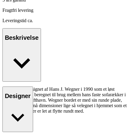
Fragtfri levering
Leveringstid ca.
Beskrivelse
CH415 blev designet af Hans J. Wegner i 1990 som et løst
frasætningsbord beregnet til brug mellem hans faste sofarækker i
Designer
Københavns Lufthavn. Wegner bordet er med sin runde plade,
slanke ben og små dimensioner lige så velegnet i hjemmet som et
lille lavt bord, der er let at flytte rundt med.
Læs mere