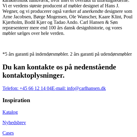
karakteristisk håndværk, hvor intet er overladt til tilfældighederne.
Vi er verdens største producent af møbler designet af Hans J.
Wegner, og vi producerer også værker af anerkendte designere som
Arne Jacobsen, Børge Mogensen, Ole Wanscher, Kaare Klint, Poul
Kjærholm, Bodil Kjær og Tadao Ando. Carl Hansen & Søn
repræsenterer mere end 100 års dansk designhistorie, og vores
møbler sælges over hele verden.
*5 års garanti på indendørsmøbler. 2 års garanti på udendørsmøbler
Du kan kontakte os på nedenstående
kontaktoplysninger.
Telefon:
+45 66 12 14 04
E-mail:
info@carlhansen.dk
Inspiration
Katalog
Nyhedsbrev
Cases