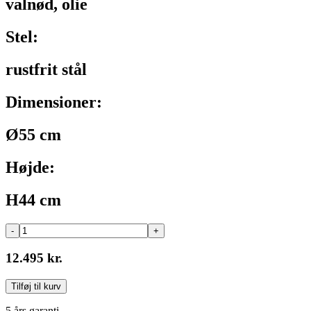
valnød, olie
Stel:
rustfrit stål
Dimensioner:
Ø55 cm
Højde:
H44 cm
-
+
12.495 kr.
Tilføj til kurv
5 års garanti