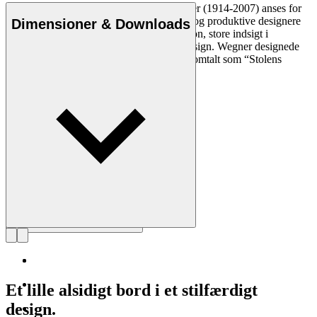
Den danske møbeldesigner Hans J. Wegner (1914-2007) anses for
at være en af de mest kreative, innovative og produktive designere
Dimensioner & Downloads
nogensinde. Han var kendt for sin præcision, store indsigt i
håndværk og kompromisløse tilgang til design. Wegner designede
næsten 500 stole i sin levetid og blev ofte omtalt som “Stolens
mester”.
Læs mere om Hans J. Wegner
Et lille alsidigt bord i et stilfærdigt
design.