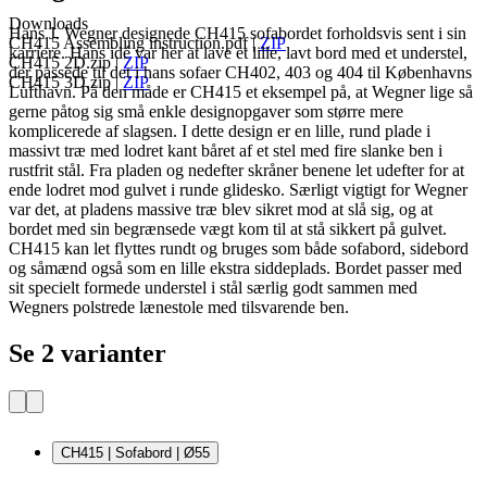
Downloads
Hans J. Wegner designede CH415 sofabordet forholdsvis sent i sin
CH415 Assembling instruction.pdf
|
ZIP
karriere. Hans idé var her at lave et lille, lavt bord med et understel,
CH415 2D.zip
|
ZIP
der passede til det i hans sofaer CH402, 403 og 404 til Københavns
CH415 3D.zip
|
ZIP
Lufthavn. På den måde er CH415 et eksempel på, at Wegner lige så
gerne påtog sig små enkle designopgaver som større mere
komplicerede af slagsen. I dette design er en lille, rund plade i
massivt træ med lodret kant båret af et stel med fire slanke ben i
rustfrit stål. Fra pladen og nedefter skråner benene let udefter for at
ende lodret mod gulvet i runde glidesko. Særligt vigtigt for Wegner
var det, at pladens massive træ blev sikret mod at slå sig, og at
bordet med sin begrænsede vægt kom til at stå sikkert på gulvet.
CH415 kan let flyttes rundt og bruges som både sofabord, sidebord
og såmænd også som en lille ekstra siddeplads. Bordet passer med
sit specielt formede understel i stål særlig godt sammen med
Wegners polstrede lænestole med tilsvarende ben.
Se 2 varianter
CH415 | Sofabord | Ø55