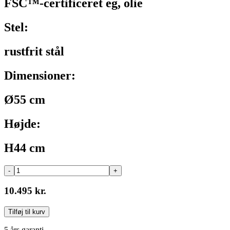
FSC™-certificeret eg, olie
Stel:
rustfrit stål
Dimensioner:
Ø55 cm
Højde:
H44 cm
-
+
10.495 kr.
Tilføj til kurv
5 års garanti