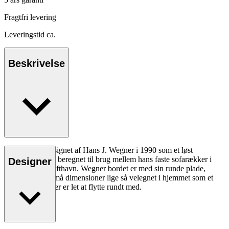
Fragtfri levering
Leveringstid ca.
Beskrivelse
CH415 blev designet af Hans J. Wegner i 1990 som et løst
frasætningsbord beregnet til brug mellem hans faste sofarækker i
Designer
Københavns Lufthavn. Wegner bordet er med sin runde plade,
slanke ben og små dimensioner lige så velegnet i hjemmet som et
lille lavt bord, der er let at flytte rundt med.
Læs mere