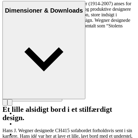
Den danske møbeldesigner Hans J. Wegner (1914-2007) anses for
at være en af de mest kreative, innovative og produktive designere
Dimensioner & Downloads
nogensinde. Han var kendt for sin præcision, store indsigt i
håndværk og kompromisløse tilgang til design. Wegner designede
næsten 500 stole i sin levetid og blev ofte omtalt som “Stolens
mester”.
Læs mere om Hans J. Wegner
Et lille alsidigt bord i et stilfærdigt
design.
Hans J. Wegner designede CH415 sofabordet forholdsvis sent i sin
karriere. Hans idé var her at lave et lille, lavt bord med et understel,