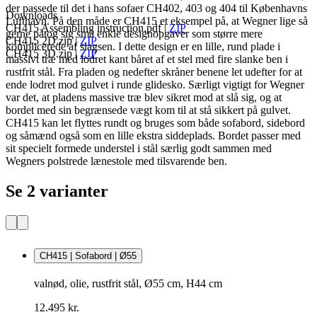
der passede til det i hans sofaer CH402, 403 og 404 til Københavns
Downloads
Lufthavn. På den måde er CH415 et eksempel på, at Wegner lige så
CH415 Assembling instruction.pdf
|
ZIP
gerne påtog sig små enkle designopgaver som større mere
CH415 2D.zip
|
ZIP
komplicerede af slagsen. I dette design er en lille, rund plade i
CH415 3D.zip
|
ZIP
massivt træ med lodret kant båret af et stel med fire slanke ben i
rustfrit stål. Fra pladen og nedefter skråner benene let udefter for at
ende lodret mod gulvet i runde glidesko. Særligt vigtigt for Wegner
var det, at pladens massive træ blev sikret mod at slå sig, og at
bordet med sin begrænsede vægt kom til at stå sikkert på gulvet.
CH415 kan let flyttes rundt og bruges som både sofabord, sidebord
og såmænd også som en lille ekstra siddeplads. Bordet passer med
sit specielt formede understel i stål særlig godt sammen med
Wegners polstrede lænestole med tilsvarende ben.
Se 2 varianter
CH415 | Sofabord | Ø55
valnød, olie, rustfrit stål, Ø55 cm, H44 cm
12.495 kr.