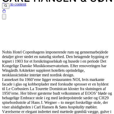
Skip to content
Nobis Hotel Copenhagens imponerende rum og gennemarbejdede
detaljer giver stedet en naturlig storhed. Den betagende bygning er
tegnet i 1903 for et forsikringsselskab og husede i en periode
Det
Kongelige Danske Musikkonservatorium. Efter renoveringen har
Wingårdh Arkitekter suppleret hotellets oprindelige,
neoklassicistiske interiør med nordisk design.
I annekset fra 1960’erne ligger restauranten NOI, hvis markante
facade i glas og kobberplader med forskudte sprosser er en hyldest
til
Le Corbusiers La Tourette Dominican kloster fra slutningen af
1950’erne. Her bliver gæsterne budt velkommen af EOOS’ bløde og
behagelige Embrace stole i eg med læderpolstrede sæder og CH29
spisebordsstole af Hans J. Wegner – to meget forskellige stole, der
viser alsidigheden i Carl Hansen & Søns
hospitality
møbler.
Værelserne er elegant indrettet med mættede grønblå vægge, gulve i