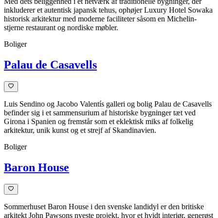
Med dets beliggenhed i et netværk af traditionelle bygninger, der
inkluderer et autentisk japansk tehus, ophøjer Luxury Hotel Sowaka
historisk arkitektur med moderne faciliteter såsom en Michelin-
stjerne restaurant og nordiske møbler.
Boliger
Palau de Casavells
Luis Sendino og Jacobo Valentís galleri og bolig Palau de Casavells
befinder sig i et sammensurium af historiske bygninger tæt ved
Girona i Spanien og fremstår som et eklektisk miks af folkelig
arkitektur, unik kunst og et strejf af Skandinavien.
Boliger
Baron House
Sommerhuset Baron House i den svenske landidyl er den britiske
arkitekt John Pawsons nyeste projekt, hvor et hvidt interiør, generøst