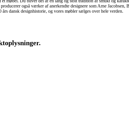
 møbel. Du bliver del af en lang og stolt tradition af smukt og karakter
 vi producerer også værker af anerkendte designere som Arne Jacobsen
rs dansk designhistorie, og vores møbler sælges over hele verden.
ktoplysninger.