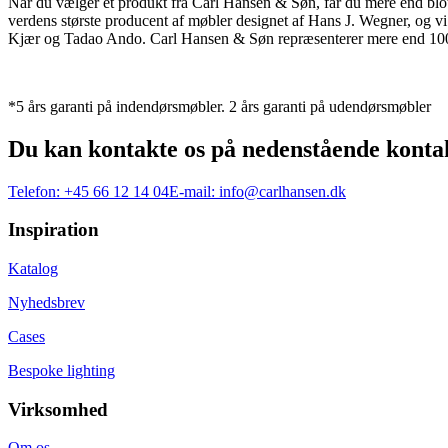
Når du vælger et produkt fra Carl Hansen & Søn, får du mere end blot et
verdens største producent af møbler designet af Hans J. Wegner, og
Kjær og Tadao Ando. Carl Hansen & Søn repræsenterer mere end 100 å
*5 års garanti på indendørsmøbler. 2 års garanti på udendørsmøbler
Du kan kontakte os på nedenstående konta
Telefon:
+45 66 12 14 04
E-mail:
info@carlhansen.dk
Inspiration
Katalog
Nyhedsbrev
Cases
Bespoke lighting
Virksomhed
Om os