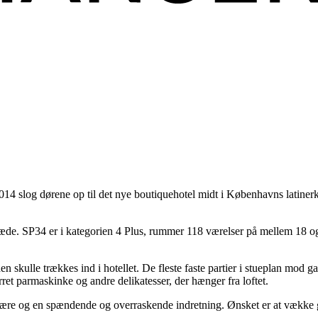
4 slog dørene op til det nye boutiquehotel midt i Københavns latinerkvar
ræde. SP34 er i kategorien 4 Plus, rummer 118 værelser på mellem 18 og 5
lle trækkes ind i hotellet. De fleste faste partier i stueplan mod gaden
rret parmaskinke og andre delikatesser, der hænger fra loftet.
re og en spændende og overraskende indretning. Ønsket er at vække gæst