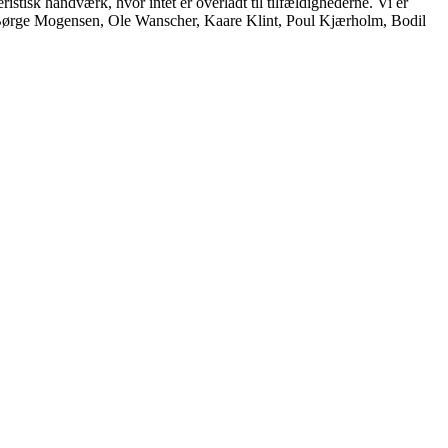
istisk håndværk, hvor intet er overladt til tilfældighederne. Vi er
, Børge Mogensen, Ole Wanscher, Kaare Klint, Poul Kjærholm, Bodil