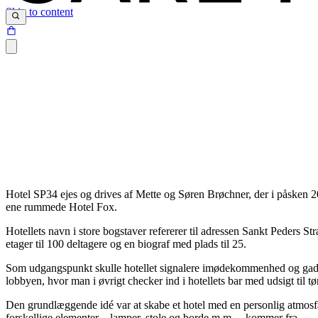
Skip to content
Hotel SP34 ejes og drives af Mette og Søren Brøchner, der i påsken 201
ene rummede Hotel Fox.
Hotellets navn i store bogstaver refererer til adressen Sankt Peders St
etager til 100 deltagere og en biograf med plads til 25.
Som udgangspunkt skulle hotellet signalere imødekommenhed og gaden sku
lobbyen, hvor man i øvrigt checker ind i hotellets bar med udsigt til tø
Den grundlæggende idé var at skabe et hotel med en personlig atmosfæ
forskellige elementer – lamper, stole og borde m.m. – kommer fra.