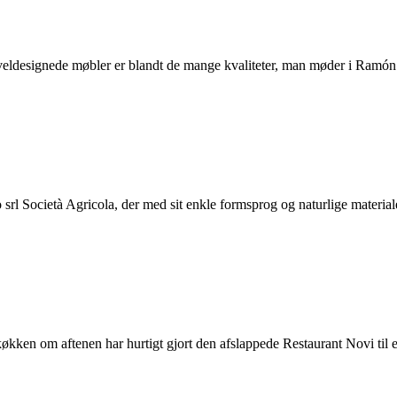
g veldesignede møbler er blandt de mange kvaliteter, man møder i Ramón
srl Società Agricola, der med sit enkle formsprog og naturlige materia
ken om aftenen har hurtigt gjort den afslappede Restaurant Novi til 