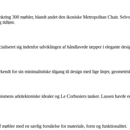
ing 300 møbler, blandt andet den ikoniske Metropolitan Chair. Selvom
 tidløst.
aliseret sig indenfor udviklingen af håndlavede tæpper i elegante design
ndt for sin minimalistiske tilgang til design med lige linjer, geometris
mens arkitektoniske idealer og Le Corbusiers tanker. Lassen havde en 
 møbler med en særlig forståelse for materiale, form og funktionalitet.