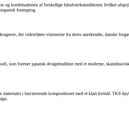
lse og kombinationen af forskellige håndværkstraditioner, hvilket afspejl
 organisk formsprog.
designere, der viderefører visionerne fra deres anerkendte, danske for
ofi, som forener japansk designtradition med et moderne, skandinavisk u
 materialer i fascinerende kompositioner med et klart formål. TK8 dayb
sign.