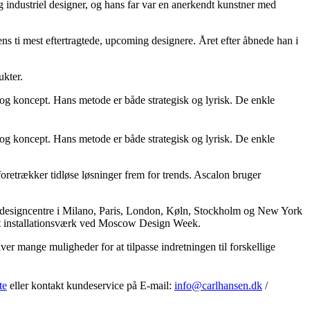
 industriel designer, og hans far var en anerkendt kunstner med
ns ti mest eftertragtede, upcoming designere. Året efter åbnede han i
ukter.
 og koncept. Hans metode er både strategisk og lyrisk. De enkle
 og koncept. Hans metode er både strategisk og lyrisk. De enkle
foretrækker tidløse løsninger frem for trends. Ascalon bruger
fra designcentre i Milano, Paris, London, Køln, Stockholm og New York
 et installationsværk ved Moscow Design Week.
r mange muligheder for at tilpasse indretningen til forskellige
te
eller kontakt kundeservice på E-mail:
info@carlhansen.dk
/