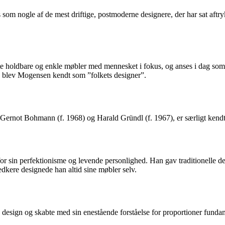
nogle af de mest driftige, postmoderne designere, der har sat aftryk på 
oldbare og enkle møbler med mennesket i fokus, og anses i dag som e
le blev Mogensen kendt som ”folkets designer”.
rnot Bohmann (f. 1968) og Harald Gründl (f. 1967), er særligt kendt f
or sin perfektionisme og levende personlighed. Han gav traditionelle d
dkere designede han altid sine møbler selv.
k design og skabte med sin enestående forståelse for proportioner fund