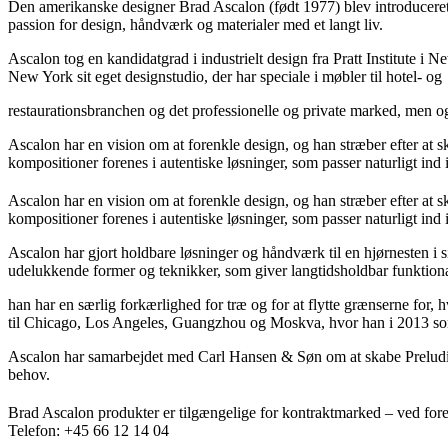
Den amerikanske designer Brad Ascalon (født 1977) blev introduceret t
passion for design, håndværk og materialer med et langt liv.
Ascalon tog en kandidatgrad i industrielt design fra Pratt Institute i
New York sit eget designstudio, der har speciale i møbler til hotel- og
restaurationsbranchen og det professionelle og private marked, men o
Ascalon har en vision om at forenkle design, og han stræber efter at 
kompositioner forenes i autentiske løsninger, som passer naturligt ind
Ascalon har en vision om at forenkle design, og han stræber efter at 
kompositioner forenes i autentiske løsninger, som passer naturligt ind
Ascalon har gjort holdbare løsninger og håndværk til en hjørnesten i s
udelukkende former og teknikker, som giver langtidsholdbar funktionali
han har en særlig forkærlighed for træ og for at flytte grænserne for
til Chicago, Los Angeles, Guangzhou og Moskva, hvor han i 2013 som
Ascalon har samarbejdet med Carl Hansen & Søn om at skabe Preludia S
behov.
Brad Ascalon produkter er tilgængelige for kontraktmarked – ved fore
Telefon: +45 66 12 14 04