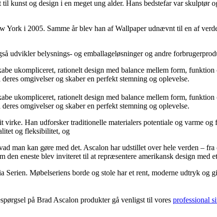
il kunst og design i en meget ung alder. Hans bedstefar var skulptør og
 New York i 2005. Samme år blev han af Wallpaper udnævnt til en af verde
gså udvikler belysnings- og emballageløsninger og andre forbrugerprod
skabe ukompliceret, rationelt design med balance mellem form, funktion
 i deres omgivelser og skaber en perfekt stemning og oplevelse.
skabe ukompliceret, rationelt design med balance mellem form, funktion
 i deres omgivelser og skaber en perfekt stemning og oplevelse.
it virke. Han udforsker traditionelle materialers potentiale og varme og 
tet og fleksibilitet, og
, hvad man kan gøre med det. Ascalon har udstillet over hele verden – 
 den eneste blev inviteret til at repræsentere amerikansk design med
erien. Møbelseriens borde og stole har et rent, moderne udtryk og give
spørgsel på Brad Ascalon produkter gå venligst til vores
professional si