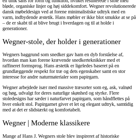
en unik sans for form og funktion, hvilket resulterede i stole med
bløde, organiske linjer og høj siddekomfort. Wegner revolutionerede
dansk møbeldesign ved at forene minimalistiske udtryk med en
varm, indbydende æstetik. Hans møbler er ikke blot smukke at se på
– de er skabt til at blive brugt i hverdagen og til at holde i
generationer.
Wegner-stole, der holder i generationer
Wegners baggrund som snedker gav ham en dyb forståelse af,
hvordan man kan forene krævende snedkerteknikker med et
raffineret formsprog. Hans æstetik er ligeledes baseret på en
grundlæggende respekt for træ og dets egenskaber samt en stor
interesse for andre naturmaterialer som papirgarn.
Wegner arbejdede især med massive træsorter som eg, ask, valnød
og bøg, udvalgt for deres naturlige skønhed og styrke. Flere
stoledesigns har sæder i naturfarvet papirgarn, som håndflettes på
hver enkelt stol. Papirgarnet giver et let og elegant udtryk, samtidig
med at det er slidstærkt og komfortabelt.
Wegner | Moderne klassikere
Mange af Hans J. Wegners stole blev inspireret af historiske