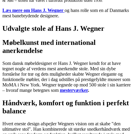
& Søn – stolen har været i uafbrudt produktion siden 1950.
Læs mere om Hans J. Wegner
og hans rolle som en af Danmarks
mest banebrydende designere.
Udvalgte stole af Hans J. Wegner
Møbelkunst med international
anerkendelse
Som dansk møbeldesigner er Hans J. Wegner kendt for at have
tegnet nogle af verdens mest anerkendte stole. Med sin dybe
forståelse for træ og dets muligheder skabte Wegner elegante og
funktionelle møbler, der i dag udstilles på prestigefyldte museer som
MoMA i New York. Wegner tegnede op mod 500 stole i sin karriere
– hvoraf mange betegnes som
mesterværker
.
Håndværk, komfort og funktion i perfekt
balance
Hvert eneste design afspejler Wegners vision om at skabe "den
ultimative stol". Han kombinerede sit stærke snedkerhåndværk med