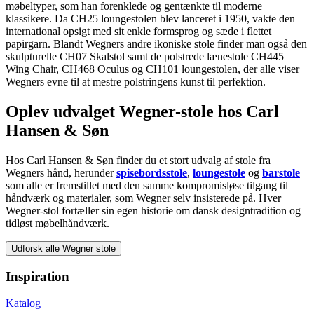
møbeltyper, som han forenklede og gentænkte til moderne
klassikere. Da CH25 loungestolen blev lanceret i 1950, vakte den
international opsigt med sit enkle formsprog og sæde i flettet
papirgarn. Blandt Wegners andre ikoniske stole finder man også den
skulpturelle CH07 Skalstol samt de polstrede lænestole CH445
Wing Chair, CH468 Oculus og CH101 loungestolen, der alle viser
Wegners evne til at mestre polstringens kunst til perfektion.
Oplev udvalget Wegner-stole hos Carl
Hansen & Søn
Hos Carl Hansen & Søn finder du et stort udvalg af stole fra
Wegners hånd, herunder
spisebordsstole
,
loungestole
og
barstole
som alle er fremstillet med den samme kompromisløse tilgang til
håndværk og materialer, som Wegner selv insisterede på. Hver
Wegner-stol fortæller sin egen historie om dansk designtradition og
tidløst møbelhåndværk.
Udforsk alle Wegner stole
Inspiration
Katalog