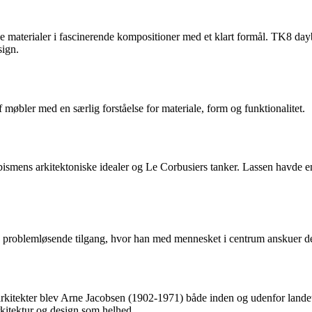
 materialer i fascinerende kompositioner med et klart formål. TK8 dayb
sign.
 møbler med en særlig forståelse for materiale, form og funktionalitet.
mens arkitektoniske idealer og Le Corbusiers tanker. Lassen havde en 
 problemløsende tilgang, hvor han med mennesket i centrum anskuer desi
kitekter blev Arne Jacobsen (1902-1971) både inden og udenfor lande
kitektur og design som helhed.