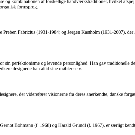
lse og kombinationen af forskellige håndværkstraditioner, hvilket afspejl
 organisk formsprog.
e Preben Fabricius (1931-1984) og Jørgen Kastholm (1931-2007), der s
or sin perfektionisme og levende personlighed. Han gav traditionelle d
dkere designede han altid sine møbler selv.
designere, der viderefører visionerne fra deres anerkendte, danske for
rnot Bohmann (f. 1968) og Harald Gründl (f. 1967), er særligt kendt f