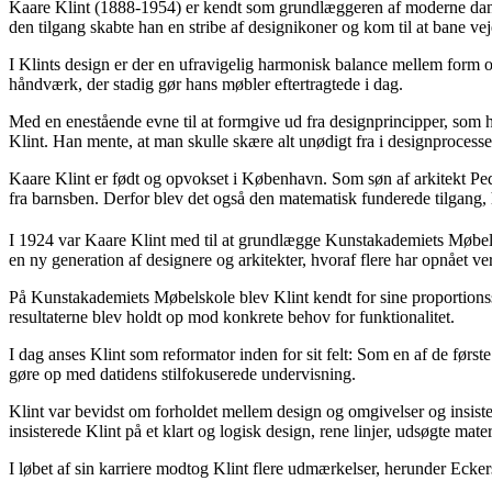
Kaare Klint (1888-1954) er kendt som grundlæggeren af moderne dansk
den tilgang skabte han en stribe af designikoner og kom til at bane v
I Klints design er der en ufravigelig harmonisk balance mellem form 
håndværk, der stadig gør hans møbler eftertragtede i dag.
Med en enestående evne til at formgive ud fra designprincipper, som 
Klint. Han mente, at man skulle skære alt unødigt fra i designprocessen
Kaare Klint er født og opvokset i København. Som søn af arkitekt Ped
fra barnsben. Derfor blev det også den matematisk funderede tilgang, 
I 1924 var Kaare Klint med til at grundlægge Kunstakademiets Møbelsk
en ny generation af designere og arkitekter, hvoraf flere har opnå
På Kunstakademiets Møbelskole blev Klint kendt for sine proportions
resultaterne blev holdt op mod konkrete behov for funktionalitet.
I dag anses Klint som reformator inden for sit felt: Som en af de første
gøre op med datidens stilfokuserede undervisning.
Klint var bevidst om forholdet mellem design og omgivelser og insiste
insisterede Klint på et klart og logisk design, rene linjer, udsøgte ma
I løbet af sin karriere modtog Klint flere udmærkelser, herunder Ecke