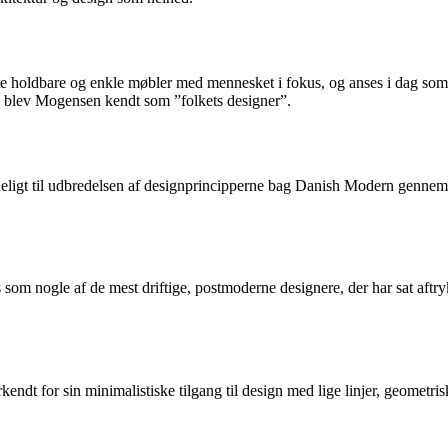
oldbare og enkle møbler med mennesket i fokus, og anses i dag som e
le blev Mogensen kendt som ”folkets designer”.
eligt til udbredelsen af designprincipperne bag Danish Modern gennem s
nogle af de mest driftige, postmoderne designere, der har sat aftryk på 
ndt for sin minimalistiske tilgang til design med lige linjer, geometris