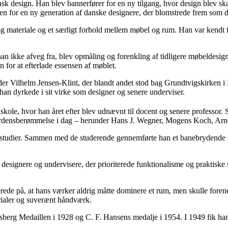
 design. Han blev bannerfører for en ny tilgang, hvor design blev sk
ejen for en ny generation af danske designere, der blomstrede frem som
og materiale og et særligt forhold mellem møbel og rum. Han var kendt f
han ikke afveg fra, blev opmåling og forenkling af tidligere møbeldesi
 for at efterlade essensen af møblet.
er Vilhelm Jensen-Klint, der blandt andet stod bag Grundtvigskirken i 
han dyrkede i sit virke som designer og senere underviser.
ole, hvor han året efter blev udnævnt til docent og senere professor. 
et verdensberømmelse i dag – herunder Hans J. Wegner, Mogens Koch, A
studier. Sammen med de studerende gennemførte han et banebrydende stu
 designere og undervisere, der prioriterede funktionalisme og praktiske st
rede på, at hans værker aldrig måtte dominere et rum, men skulle forene
terialer og suverænt håndværk.
rsberg Medaillen i 1928 og C. F. Hansens medalje i 1954. I 1949 fik ha