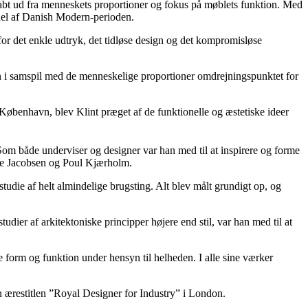
abt ud fra menneskets proportioner og fokus på møblets funktion. Med
 del af Danish Modern-perioden.
or det enkle udtryk, det tidløse design og det kompromisløse
gn i samspil med de menneskelige proportioner omdrejningspunktet for
København, blev Klint præget af de funktionelle og æstetiske ideer
Som både underviser og designer var han med til at inspirere og forme
rne Jacobsen og Poul Kjærholm.
die af helt almindelige brugsting. Alt blev målt grundigt op, og
udier af arkitektoniske principper højere end stil, var han med til at
 form og funktion under hensyn til helheden. I alle sine værker
n ærestitlen ”Royal Designer for Industry” i London.