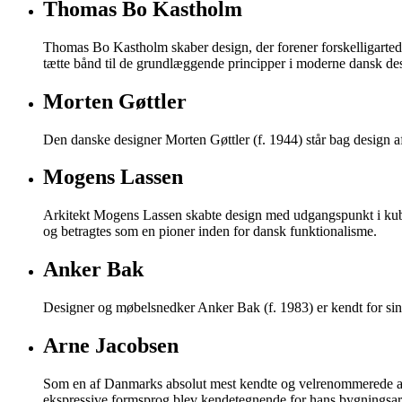
Thomas Bo Kastholm
Thomas Bo Kastholm skaber design, der forener forskelligartede
tætte bånd til de grundlæggende principper i moderne dansk de
Morten Gøttler
Den danske designer Morten Gøttler (f. 1944) står bag design af
Mogens Lassen
Arkitekt Mogens Lassen skabte design med udgangspunkt i kubis
og betragtes som en pioner inden for dansk funktionalisme.
Anker Bak
Designer og møbelsnedker Anker Bak (f. 1983) er kendt for sin
Arne Jacobsen
Som en af Danmarks absolut mest kendte og velrenommerede ar
ekspressive formsprog blev kendetegnende for hans bygningsar