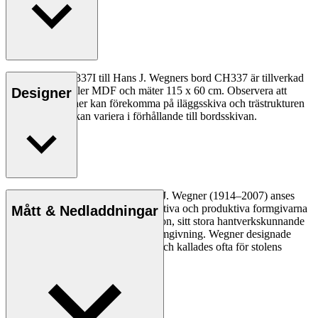
Iläggsskiva CH337I till Hans J. Wegners bord CH337 är tillverkad
av massivt trä eller MDF och mäter 115 x 60 cm. Observera att
Designer
mindre variationer kan förekomma på iläggsskiva och trästrukturen
på insatsskivor kan variera i förhållande till bordsskivan.
Den danske möbeldesignern Hans J. Wegner (1914–2007) anses
vara en av de mest kreativa, innovativa och produktiva formgivarna
Mått & Nedladdningar
genom tiderna, känd för sin precision, sitt stora hantverkskunnande
och sin kompromisslösa syn på formgivning. Wegner designade
nästan 500 stolar under sin livstid och kallades ofta för stolens
mästare.
Läs mer om Hans J. Wegner