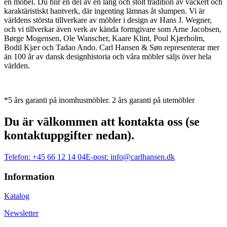
en möbel. Du blir en del av en lång och stolt tradition av vackert och
karaktäristiskt hantverk, där ingenting lämnas åt slumpen. Vi är
världens största tillverkare av möbler i design av Hans J. Wegner,
och vi tillverkar även verk av kända formgivare som Arne Jacobsen,
Børge Mogensen, Ole Wanscher, Kaare Klint, Poul Kjærholm,
Bodil Kjær och Tadao Ando. Carl Hansen & Søn representerar mer
än 100 år av dansk designhistoria och våra möbler säljs över hela
världen.
*5 års garanti på inomhusmöbler. 2 års garanti på utemöbler
Du är välkommen att kontakta oss (se
kontaktuppgifter nedan).
Telefon:
+45 66 12 14 04
E-post:
info@carlhansen.dk
Information
Katalog
Newsletter