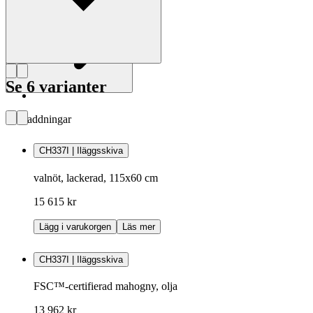
Se 6 varianter
Nedladdningar
CH337I | Iläggsskiva
valnöt, lackerad, 115x60 cm
15 615 kr
Lägg i varukorgen
Läs mer
CH337I | Iläggsskiva
FSC™-certifierad mahogny, olja
13 962 kr