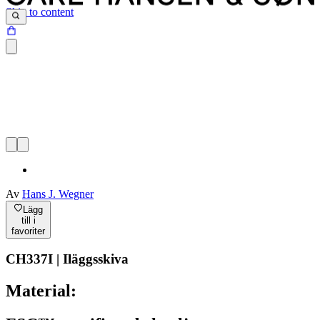
Skip to content
Av
Hans J. Wegner
Lägg
till i
favoriter
CH337I | Iläggsskiva
Material: