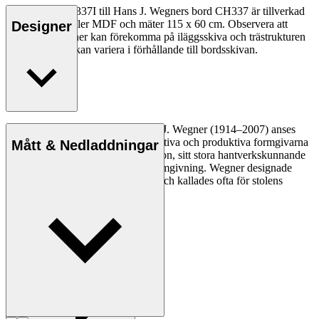
Iläggsskiva CH337I till Hans J. Wegners bord CH337 är tillverkad
av massivt trä eller MDF och mäter 115 x 60 cm. Observera att
Designer
mindre variationer kan förekomma på iläggsskiva och trästrukturen
på insatsskivor kan variera i förhållande till bordsskivan.
Den danske möbeldesignern Hans J. Wegner (1914–2007) anses
vara en av de mest kreativa, innovativa och produktiva formgivarna
Mått & Nedladdningar
genom tiderna, känd för sin precision, sitt stora hantverkskunnande
och sin kompromisslösa syn på formgivning. Wegner designade
nästan 500 stolar under sin livstid och kallades ofta för stolens
mästare.
Läs mer om Hans J. Wegner