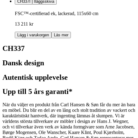
CH337I | Iläggsskiva
FSC™-certifierad ek, lackerad, 115x60 cm
13 211 kr
Lägg i varukorgen
Läs mer
CH337
Dansk design
Autentisk upplevelse
Upp till 5 års garanti*
När du väljer en produkt från Carl Hansen & Søn får du mer än bara
en möbel. Du blir en del av en lång och stolt tradition av vackert och
karaktäristiskt hantverk, där ingenting lämnas åt slumpen. Vi är
världens största tillverkare av möbler i design av Hans J. Wegner,
och vi tillverkar även verk av kända formgivare som Arne Jacobsen,
Børge Mogensen, Ole Wanscher, Kaare Klint, Poul Kjærholm,
Bodil Kjær och Tadao Ando. Carl Hansen & Søn representerar mer