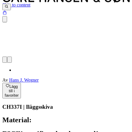
Skip to content
Av
Hans J. Wegner
Lägg
till i
favoriter
CH337I | Iläggsskiva
Material: