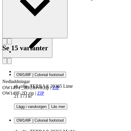
Läs mer om Ole Wanscher
Se 15 varianter
OW149F | Colonial footstool
Nedladdningar
ek, olja, TERRA® 20365 Lime
OW149-F_3DRevit.zip
|
ZIP
OW149F-2D.zip
|
ZIP
21 173 kr
Lägg i varukorgen
Läs mer
OW149F | Colonial footstool