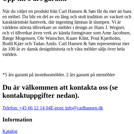
När du väljer en produkt från Carl Hansen & Søn får du mer än bara
en möbel. Du blir en del av en lång och stolt tradition av vackert och
karaktäristiskt hantverk, där ingenting lämnas åt slumpen. Vi är
världens största tillverkare av möbler i design av Hans J. Wegner,
och vi tillverkar även verk av kända formgivare som Arne Jacobsen,
Børge Mogensen, Ole Wanscher, Kaare Klint, Poul Kjærholm,
Bodil Kjær och Tadao Ando. Carl Hansen & Søn representerar mer
än 100 år av dansk designhistoria och våra möbler säljs över hela
världen.
*5 års garanti på inomhusmöbler. 2 års garanti på utemöbler
Du är välkommen att kontakta oss (se
kontaktuppgifter nedan).
Telefon:
+45 66 12 14 04
E-post:
info@carlhansen.dk
Information
Katalog