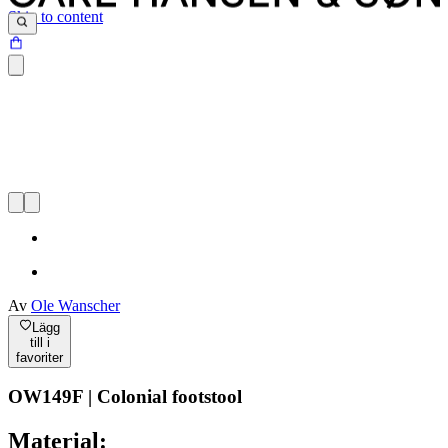
Skip to content
Av
Ole Wanscher
Lägg
till i
favoriter
OW149F | Colonial footstool
Material: