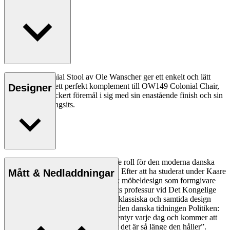
OW149F Colonial Stool av Ole Wanscher ger ett enkelt och lätt
intryck. Den är ett perfekt komplement till OW149 Colonial Chair,
Designer
men även ett vackert föremål i sig med sin enastående finish och sin
handvävda rottingsits.
Ole Wanscher spelade en avgörande roll för den moderna danska
designens estetik och funktionalitet. Efter att ha studerat under Kaare
Mått & Nedladdningar
Klint bidrog han till att forma dansk möbeldesign som formgivare
och pedagog när han tog över Klints professur vid Det Kongelige
Danske Kunstakademi. Wanschers klassiska och samtida design
gjorde honom populär. 1958 skrev den danska tidningen Politiken:
”Att äga en Wanscher-stol är ett äventyr varje dag och kommer att
vara så även om flera hundra år, för det är så länge den håller”.