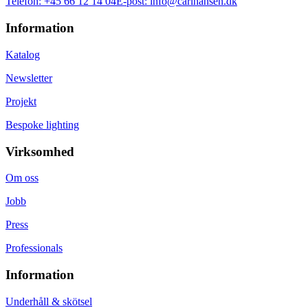
Telefon:
+45 66 12 14 04
E-post:
info@carlhansen.dk
Information
Katalog
Newsletter
Projekt
Bespoke lighting
Virksomhed
Om oss
Jobb
Press
Professionals
Information
Underhåll & skötsel