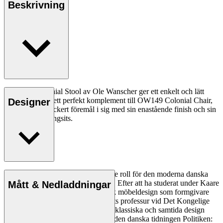
Beskrivning
OW149F Colonial Stool av Ole Wanscher ger ett enkelt och lätt
intryck. Den är ett perfekt komplement till OW149 Colonial Chair,
Designer
men även ett vackert föremål i sig med sin enastående finish och sin
handvävda rottingsits.
Ole Wanscher spelade en avgörande roll för den moderna danska
designens estetik och funktionalitet. Efter att ha studerat under Kaare
Mått & Nedladdningar
Klint bidrog han till att forma dansk möbeldesign som formgivare
och pedagog när han tog över Klints professur vid Det Kongelige
Danske Kunstakademi. Wanschers klassiska och samtida design
gjorde honom populär. 1958 skrev den danska tidningen Politiken: