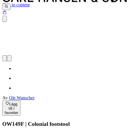
Skip to content
Av
Ole Wanscher
Lägg
till i
favoriter
OW149F | Colonial footstool