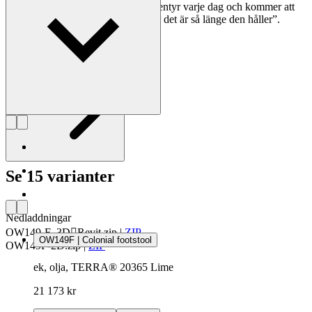
”Att äga en Wanscher-stol är ett äventyr varje dag och kommer att
vara så även om flera hundra år, för det är så länge den håller”.
Läs mer om Ole Wanscher
Se 15 varianter
Nedladdningar
OW149-F_3DRevit.zip
|
ZIP
OW149F | Colonial footstool
OW149F-2D.zip
|
ZIP
ek, olja, TERRA® 20365 Lime
21 173 kr