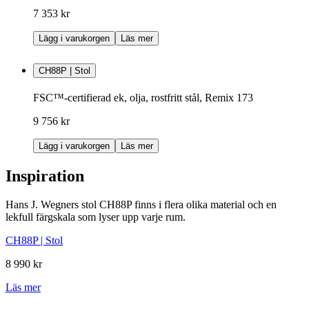
7 353 kr
Lägg i varukorgen
Läs mer
CH88P | Stol
FSC™-certifierad ek, olja, rostfritt stål, Remix 173
9 756 kr
Lägg i varukorgen
Läs mer
Inspiration
Hans J. Wegners stol CH88P finns i flera olika material och en
lekfull färgskala som lyser upp varje rum.
CH88P | Stol
8 990 kr
Läs mer