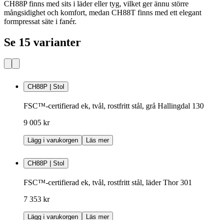
CH88P finns med sits i läder eller tyg, vilket ger ännu större
mångsidighet och komfort, medan CH88T finns med ett elegant
formpressat säte i fanér.
Se 15 varianter
CH88P | Stol
FSC™-certifierad ek, tvål, rostfritt stål, grå Hallingdal 130
9 005 kr
Lägg i varukorgen
Läs mer
CH88P | Stol
FSC™-certifierad ek, tvål, rostfritt stål, läder Thor 301
7 353 kr
Lägg i varukorgen
Läs mer