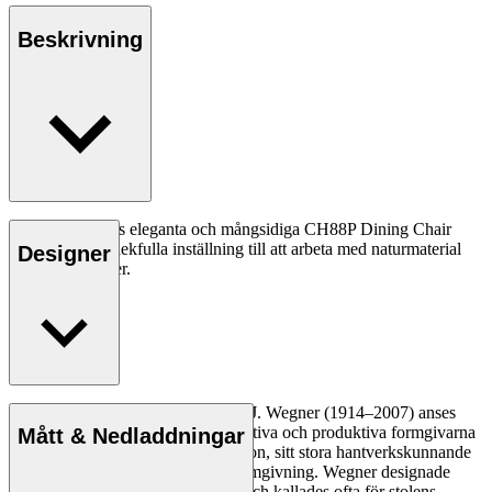
Beskrivning
Hans J. Wegners eleganta och mångsidiga CH88P Dining Chair
förmedlar hans lekfulla inställning till att arbeta med naturmaterial
Designer
och unika former.
Läs mer
Den danske möbeldesignern Hans J. Wegner (1914–2007) anses
vara en av de mest kreativa, innovativa och produktiva formgivarna
Mått & Nedladdningar
genom tiderna, känd för sin precision, sitt stora hantverkskunnande
och sin kompromisslösa syn på formgivning. Wegner designade
nästan 500 stolar under sin livstid och kallades ofta för stolens