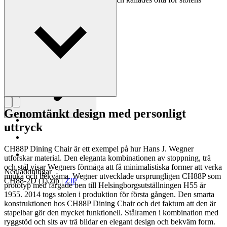
mästare.
Läs mer om Hans J. Wegner
Genomtänkt design med personligt
uttryck
CH88P Dining Chair är ett exempel på hur Hans J. Wegner
utforskar material. Den eleganta kombinationen av stoppning, trä
och stål visar Wegners förmåga att få minimalistiska former att verka
Nedladdningar
mjuka och bekväma. Wegner utvecklade ursprungligen CH88P som
CH88-2D (1).zip
|
ZIP
prototyp med färgade ben till Helsingborgsutställningen H55 år
1955. 2014 togs stolen i produktion för första gången. Den smarta
konstruktionen hos CH88P Dining Chair och det faktum att den är
stapelbar gör den mycket funktionell. Stålramen i kombination med
ryggstöd och sits av trä bildar en elegant design och bekväm form.