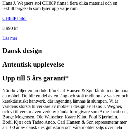
Hans J. Wegners stol CH88P finns i flera olika material och en
lekfull färgskala som lyser upp varje rum.
CH88P | Stol
8 990 kr
Läs mer
Dansk design
Autentisk upplevelse
Upp till 5 års garanti*
När du väljer en produkt från Carl Hansen & Søn får du mer än bara
en möbel. Du blir en del av en lång och stolt tradition av vackert och
karaktäristiskt hantverk, där ingenting lämnas åt slumpen. Vi är
världens största tillverkare av möbler i design av Hans J. Wegner,
och vi tillverkar även verk av kända formgivare som Arne Jacobsen,
Børge Mogensen, Ole Wanscher, Kaare Klint, Poul Kjærholm,
Bodil Kjær och Tadao Ando. Carl Hansen & Søn representerar mer
än 100 år av dansk designhistoria och våra möbler säljs över hela