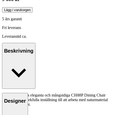
Lägg i varukorgen
5 års garanti
Fri leverans
Leveranstid ca.
Beskrivning
Hans J. Wegners eleganta och mångsidiga CH88P Dining Chair
förmedlar hans lekfulla inställning till att arbeta med naturmaterial
Designer
och unika former.
Läs mer