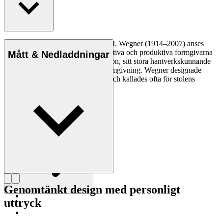
Den danske möbeldesignern Hans J. Wegner (1914–2007) anses
vara en av de mest kreativa, innovativa och produktiva formgivarna
Mått & Nedladdningar
genom tiderna, känd för sin precision, sitt stora hantverkskunnande
och sin kompromisslösa syn på formgivning. Wegner designade
nästan 500 stolar under sin livstid och kallades ofta för stolens
mästare.
Läs mer om Hans J. Wegner
Genomtänkt design med personligt
uttryck