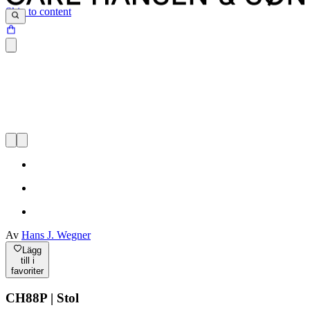
Skip to content
Av
Hans J. Wegner
Lägg
till i
favoriter
CH88P | Stol