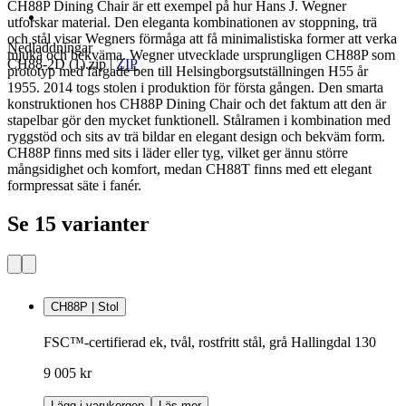
CH88P Dining Chair är ett exempel på hur Hans J. Wegner
utforskar material. Den eleganta kombinationen av stoppning, trä
och stål visar Wegners förmåga att få minimalistiska former att verka
Nedladdningar
mjuka och bekväma. Wegner utvecklade ursprungligen CH88P som
CH88-2D (1).zip
|
ZIP
prototyp med färgade ben till Helsingborgsutställningen H55 år
1955. 2014 togs stolen i produktion för första gången. Den smarta
konstruktionen hos CH88P Dining Chair och det faktum att den är
stapelbar gör den mycket funktionell. Stålramen i kombination med
ryggstöd och sits av trä bildar en elegant design och bekväm form.
CH88P finns med sits i läder eller tyg, vilket ger ännu större
mångsidighet och komfort, medan CH88T finns med ett elegant
formpressat säte i fanér.
Se 15 varianter
CH88P | Stol
FSC™-certifierad ek, tvål, rostfritt stål, grå Hallingdal 130
9 005 kr
Lägg i varukorgen
Läs mer