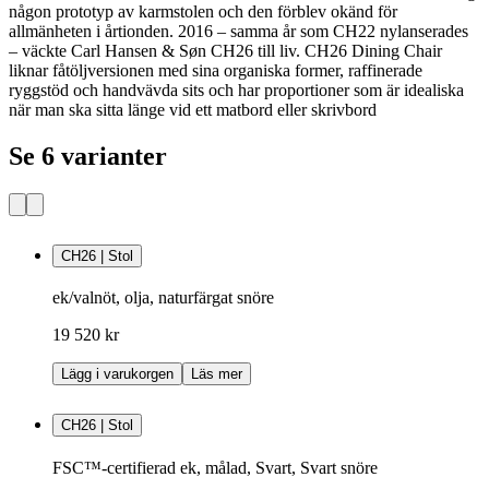
någon prototyp av karmstolen och den förblev okänd för
allmänheten i årtionden. 2016 – samma år som CH22 nylanserades
– väckte Carl Hansen & Søn CH26 till liv. CH26 Dining Chair
liknar fåtöljversionen med sina organiska former, raffinerade
ryggstöd och handvävda sits och har proportioner som är idealiska
när man ska sitta länge vid ett matbord eller skrivbord
Se 6 varianter
CH26 | Stol
ek/valnöt, olja, naturfärgat snöre
19 520 kr
Lägg i varukorgen
Läs mer
CH26 | Stol
FSC™-certifierad ek, målad, Svart, Svart snöre