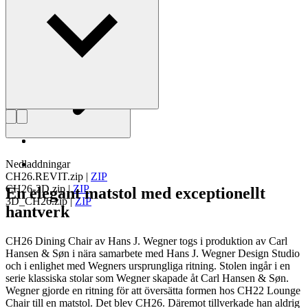
Läs mer om Hans J. Wegner
Nedladdningar
CH26.REVIT.zip
|
ZIP
CH26-2D.zip
|
ZIP
En elegant matstol med exceptionellt
3D_CH26.zip
|
ZIP
hantverk
CH26 Dining Chair av Hans J. Wegner togs i produktion av Carl
Hansen & Søn i nära samarbete med Hans J. Wegner Design Studio
och i enlighet med Wegners ursprungliga ritning. Stolen ingår i en
serie klassiska stolar som Wegner skapade åt Carl Hansen & Søn.
Wegner gjorde en ritning för att översätta formen hos CH22 Lounge
Chair till en matstol. Det blev CH26. Däremot tillverkade han aldrig