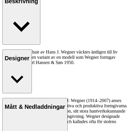
Beskrivning
CH26 Dining Chair av Hans J. Wegner väcktes äntligen till liv
2016. Stolen är en variant av en modell som Wegner formgav
Designer
exklusivt för Carl Hansen & Søn 1950.
Läs mer
Den danske möbeldesignern Hans J. Wegner (1914–2007) anses
vara en av de mest kreativa, innovativa och produktiva formgivarna
Mått & Nedladdningar
genom tiderna, känd för sin precision, sitt stora hantverkskunnande
och sin kompromisslösa syn på formgivning. Wegner designade
nästan 500 stolar under sin livstid och kallades ofta för stolens
mästare.