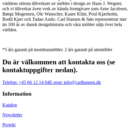
världens största tillverkare av möbler i design av Hans J. Wegner,
och vi tillverkar även verk av kända formgivare som Arne Jacobsen,
Børge Mogensen, Ole Wanscher, Kaare Klint, Poul Kjærholm,
Bodil Kjær och Tadao Ando. Carl Hansen & Søn representerar mer
än 100 år av dansk designhistoria och våra möbler säljs över hela
världen.
*5 års garanti på inomhusmöbler. 2 års garanti på utemöbler
Du är välkommen att kontakta oss (se
kontaktuppgifter nedan).
Telefon:
+45 66 12 14 04
E-post:
info@carlhansen.dk
Information
Katalog
Newsletter
Projekt