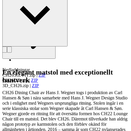
Läs mer om Hans J. Wegner
Nedladdningar
En elegant matstol med exceptionellt
CH26.REVIT.zip
|
ZIP
hantverk
CH26-2D.zip
|
ZIP
3D_CH26.zip
|
ZIP
CH26 Dining Chair av Hans J. Wegner togs i produktion av Carl
Hansen & Søn i nära samarbete med Hans J. Wegner Design Studio
och i enlighet med Wegners ursprungliga ritning. Stolen ingår i en
serie klassiska stolar som Wegner skapade åt Carl Hansen & Søn.
Wegner gjorde en ritning för att översätta formen hos CH22 Lounge
Chair till en matstol. Det blev CH26. Däremot tillverkade han aldrig
någon prototyp av karmstolen och den förblev okänd för
allmänheten i årtionden. 2016 – samma år som CH22 nylanserades