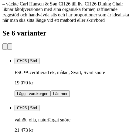
– väckte Carl Hansen & Søn CH26 till liv. CH26 Dining Chair
liknar fåtöljversionen med sina organiska former, raffinerade
ryggstöd och handvävda sits och har proportioner som är idealiska
när man ska sitta länge vid ett matbord eller skrivbord
Se 6 varianter
CH26 | Stol
FSC™-certifierad ek, målad, Svart, Svart snöre
19 070 kr
Lägg i varukorgen
Läs mer
CH26 | Stol
valnöt, olja, naturfärgat snöre
21 473 kr