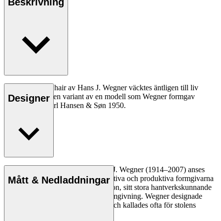
Beskrivning
CH26 Dining Chair av Hans J. Wegner väcktes äntligen till liv
2016. Stolen är en variant av en modell som Wegner formgav
Designer
exklusivt för Carl Hansen & Søn 1950.
Läs mer
Den danske möbeldesignern Hans J. Wegner (1914–2007) anses
vara en av de mest kreativa, innovativa och produktiva formgivarna
Mått & Nedladdningar
genom tiderna, känd för sin precision, sitt stora hantverkskunnande
och sin kompromisslösa syn på formgivning. Wegner designade
nästan 500 stolar under sin livstid och kallades ofta för stolens
mästare.