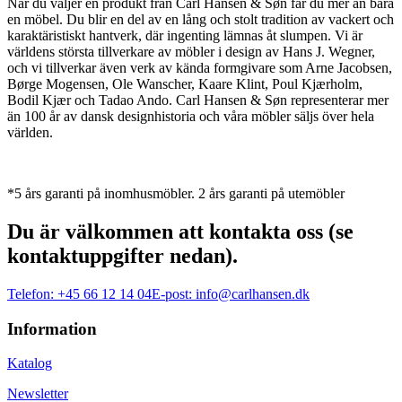
När du väljer en produkt från Carl Hansen & Søn får du mer än bara
en möbel. Du blir en del av en lång och stolt tradition av vackert och
karaktäristiskt hantverk, där ingenting lämnas åt slumpen. Vi är
världens största tillverkare av möbler i design av Hans J. Wegner,
och vi tillverkar även verk av kända formgivare som Arne Jacobsen,
Børge Mogensen, Ole Wanscher, Kaare Klint, Poul Kjærholm,
Bodil Kjær och Tadao Ando. Carl Hansen & Søn representerar mer
än 100 år av dansk designhistoria och våra möbler säljs över hela
världen.
*5 års garanti på inomhusmöbler. 2 års garanti på utemöbler
Du är välkommen att kontakta oss (se
kontaktuppgifter nedan).
Telefon:
+45 66 12 14 04
E-post:
info@carlhansen.dk
Information
Katalog
Newsletter