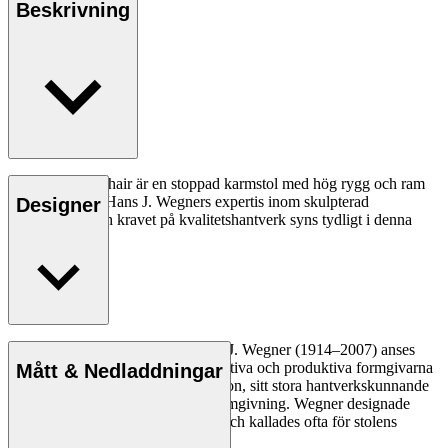
Beskrivning
CH445 Wing Chair är en stoppad karmstol med hög rygg och ram
av rostfritt stål. Hans J. Wegners expertis inom skulpterad
Designer
formgivning och kravet på kvalitetshantverk syns tydligt i denna
dramatiska stol.
Läs mer
Den danske möbeldesignern Hans J. Wegner (1914–2007) anses
vara en av de mest kreativa, innovativa och produktiva formgivarna
Mått & Nedladdningar
genom tiderna, känd för sin precision, sitt stora hantverkskunnande
och sin kompromisslösa syn på formgivning. Wegner designade
nästan 500 stolar under sin livstid och kallades ofta för stolens
mästare.