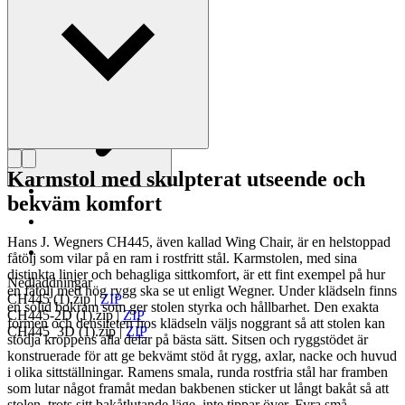
Läs mer om Hans J. Wegner
Karmstol med skulpterat utseende och
bekväm komfort
Hans J. Wegners CH445, även kallad Wing Chair, är en helstoppad
fåtölj som vilar på en ram i rostfritt stål. Karmstolen, med sina
distinkta linjer och behagliga sittkomfort, är ett fint exempel på hur
Nedladdningar
en fåtölj med hög rygg ska se ut enligt Wegner. Under klädseln finns
CH445 (1).zip
|
ZIP
en solid bokram som ger stolen styrka och hållbarhet. Den exakta
CH445-2D (1).zip
|
ZIP
formen och densiteten hos klädseln väljs noggrant så att stolen kan
CH445_3D (1).zip
|
ZIP
stödja kroppens alla delar på bästa sätt. Sitsen och ryggstödet är
konstruerade för att ge bekvämt stöd åt rygg, axlar, nacke och huvud
i olika sittställningar. Ramens smala, runda rostfria stål har framben
som lutar något framåt medan bakbenen sticker ut långt bakåt så att
stolen, trots sitt bakåtlutande läge, inte tippar över. Fyra små