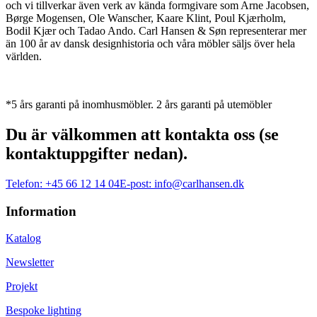
och vi tillverkar även verk av kända formgivare som Arne Jacobsen,
Børge Mogensen, Ole Wanscher, Kaare Klint, Poul Kjærholm,
Bodil Kjær och Tadao Ando. Carl Hansen & Søn representerar mer
än 100 år av dansk designhistoria och våra möbler säljs över hela
världen.
*5 års garanti på inomhusmöbler. 2 års garanti på utemöbler
Du är välkommen att kontakta oss (se
kontaktuppgifter nedan).
Telefon:
+45 66 12 14 04
E-post:
info@carlhansen.dk
Information
Katalog
Newsletter
Projekt
Bespoke lighting