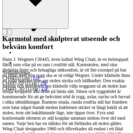
Karmstol med skulpterat utseende och
bekväm komfort
Hans J. Wegners CH445, även kallad Wing Chair, är en helstoppad
fåtölj som vilar på en ram i rostfritt stål. Karmstolen, med sina
distinkta linjer och behagliga sittkomfort, är ett fint exempel på hur
Nedladdningar
en fåtölj med hög rygg ska se ut enligt Wegner. Under klädseln finns
CH445 (1).zip
|
ZIP
en solid bokram som ger stolen styrka och hållbarhet. Den exakta
CH445-2D (1).zip
|
ZIP
formen och densiteten hos klädseln väljs noggrant så att stolen kan
CH445_3D (1).zip
|
ZIP
stödja kroppens alla delar på bästa sätt. Sitsen och ryggstödet är
konstruerade för att ge bekvämt stöd åt rygg, axlar, nacke och huvud
i olika sittställningar. Ramens smala, runda rostfria stål har framben
som lutar något framåt medan bakbenen sticker ut långt bakåt så att
stolen, trots sitt bakåtlutande läge, inte tippar över. Fyra små
konformade element av stål kopplar samman stolens övre del med
ramen. Varje ben har en stålsko för att förhindra att stolen glider.
Wing Chair designades 1960 och tillverkades då endast i ett fåtal