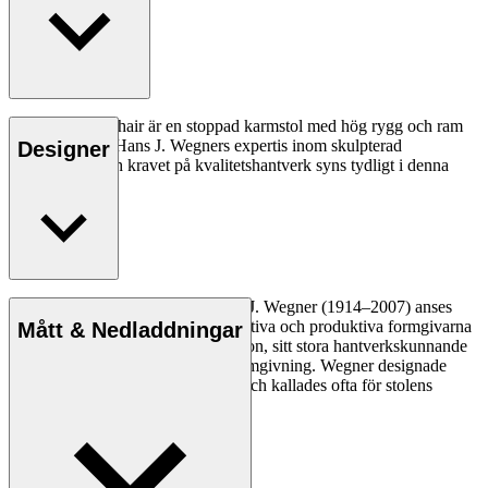
CH445 Wing Chair är en stoppad karmstol med hög rygg och ram
av rostfritt stål. Hans J. Wegners expertis inom skulpterad
Designer
formgivning och kravet på kvalitetshantverk syns tydligt i denna
dramatiska stol.
Läs mer
Den danske möbeldesignern Hans J. Wegner (1914–2007) anses
vara en av de mest kreativa, innovativa och produktiva formgivarna
Mått & Nedladdningar
genom tiderna, känd för sin precision, sitt stora hantverkskunnande
och sin kompromisslösa syn på formgivning. Wegner designade
nästan 500 stolar under sin livstid och kallades ofta för stolens
mästare.
Läs mer om Hans J. Wegner