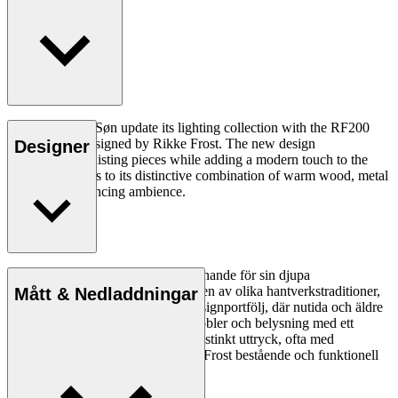
Carl Hansen & Søn update its lighting collection with the RF200
Table Lamp, designed by Rikke Frost. The new design
Designer
complements existing pieces while adding a modern touch to the
collection thanks to its distinctive combination of warm wood, metal
and mood-enhancing ambience.
Läs mer
Rikke Frost (f. 1973) har fått erkännande för sin djupa
materialförståelse och kombinationen av olika hantverkstraditioner,
Mått & Nedladdningar
vilket tydligt framgår av hennes designportfölj, där nutida och äldre
designgrepp och material möts i möbler och belysning med ett
organiskt formspråk. Förutom ett distinkt uttryck, ofta med
cirkelformen i huvudrollen, skapar Frost bestående och funktionell
design med människan i fokus.