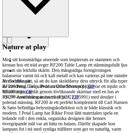
Läs mer om Rikke Frost
Nature at play
Med sitt konstnärliga utseende som inspirerats av stammen och
kronan hos ett träd avger RF200 Table Lamp ett stämningsfullt ljus
genom sin lekfulla skärm. Den mångsidiga formgivningen
balanserar varmt trä och kall metall och kan varieras på inte mindre
än nio olika sätt, så att du kan skräddarsy dess uttryck för alla typer
Nedladdningar
av inredning. Två välvda metallreflektorer projicerar ett mjukt och
RF200 Petal Lamp, Product Data Sheet.pdf
|
ZIP
bländfritt ljus nedåt genom lövliknande skärmar med en bas av
RF200.zip
|
ZIP
FSC™-certifierat massivt trä (FSC C1355991) med detaljer i
RF200 Assembling instructions.pdf
|
ZIP
polerad mässing. RF200 är ett perfekt komplement till Carl Hansen
& Søns befintliga belysningskollektion och är både klassisk och
modern. I Petal Lamp har Rikke Frost låtit materialen spela en
ledande roll i den enkla, organiska designen där hennes
övergripande mål var att hitta en balans. Därför skapade hon
lampans fot i trä med synliga träfibrer som ger en naturlig, varm