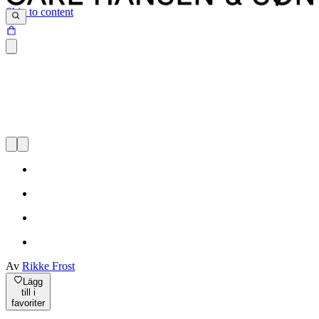
Skip to content
Av
Rikke Frost
Lägg
till i
favoriter