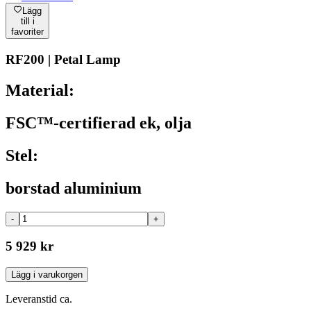
Lägg
till i
favoriter
RF200 | Petal Lamp
Material:
FSC™-certifierad ek, olja
Stel:
borstad aluminium
-
+
5 929 kr
Lägg i varukorgen
Leveranstid ca.