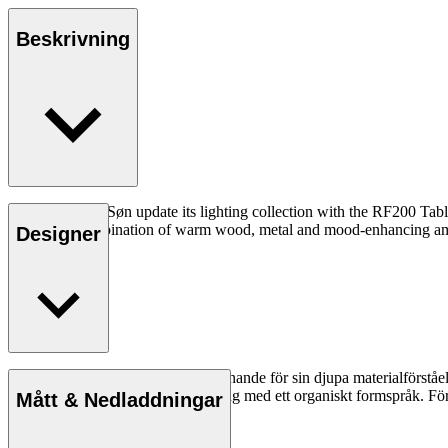
Beskrivning
Carl Hansen & Søn update its lighting collection with the RF200 Tabl
distinctive combination of warm wood, metal and mood-enhancing a
Designer
Läs mer
Rikke Frost (f. 1973) har fått erkännande för sin djupa materialförstå
material möts i möbler och belysning med ett organiskt formspråk. För
Mått & Nedladdningar
Läs mer om Rikke Frost