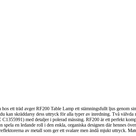
 hos ett träd avger RF200 Table Lamp ett stämningsfullt ljus genom si
t du kan skräddarsy dess uttryck för alla typer av inredning. Två välvda 
 C1355991) med detaljer i polerad mässing. RF200 är ett perfekt kompl
n spela en ledande roll i den enkla, organiska designen där hennes över
sreflektorerna av metall som ger ett svalare men ändå mjukt uttryck. Mat