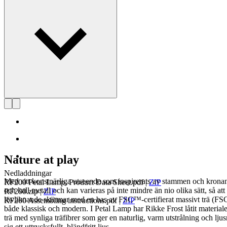
Nature at play
Nedladdningar
Med sitt konstnärliga utseende som inspirerats av stammen och kronan
RF200 Petal Lamp, Product Data Sheet.pdf
|
ZIP
och kall metall och kan varieras på inte mindre än nio olika sätt, så at
RF200.zip
|
ZIP
lövliknande skärmar med en bas av FSC™-certifierat massivt trä (FSC
RF200 Assembling instructions.pdf
|
ZIP
både klassisk och modern. I Petal Lamp har Rikke Frost låtit materiale
trä med synliga träfibrer som ger en naturlig, varm utstrålning och lju
sig ett uttrycksfullt, bländfritt ljus.