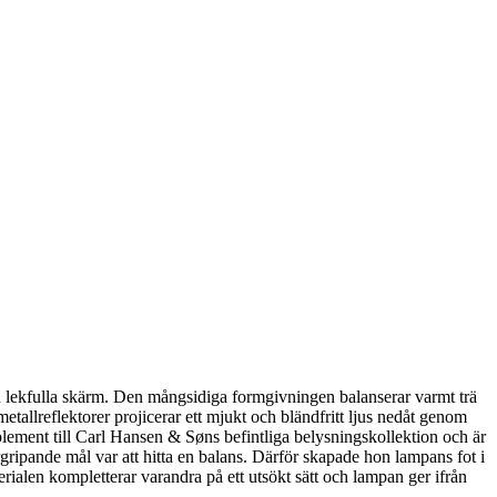
n lekfulla skärm. Den mångsidiga formgivningen balanserar varmt trä
metallreflektorer projicerar ett mjukt och bländfritt ljus nedåt genom
ement till Carl Hansen & Søns befintliga belysningskollektion och är
gripande mål var att hitta en balans. Därför skapade hon lampans fot i
erialen kompletterar varandra på ett utsökt sätt och lampan ger ifrån