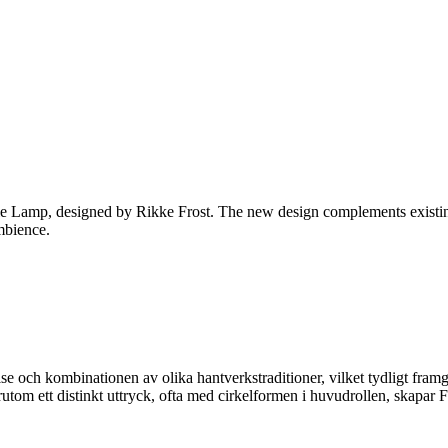
e Lamp, designed by Rikke Frost. The new design complements existing 
mbience.
else och kombinationen av olika hantverkstraditioner, vilket tydligt fra
utom ett distinkt uttryck, ofta med cirkelformen i huvudrollen, skapar