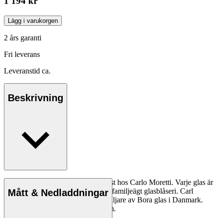
1 194 kr
Lägg i varukorgen
2 års garanti
Fri leverans
Leveranstid ca.
Beskrivning
Bora glas i Muranokristall, munblåst hos Carlo Moretti. Varje glas är
tillverkat i ett begränsat antal på ett familjeägt glasblåseri. Carl
Mått & Nedladdningar
Hansen & Søn är exklusiv återförsäljare av Bora glas i Danmark.
Tål ej maskindisk. Mått: ca 105 mm.