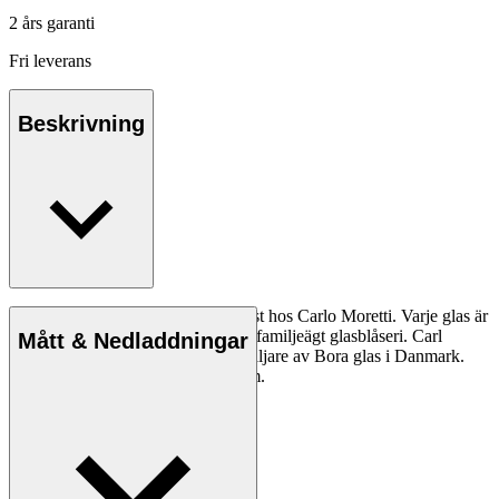
2 års garanti
Fri leverans
Beskrivning
Bora glas i Muranokristall, munblåst hos Carlo Moretti. Varje glas är
tillverkat i ett begränsat antal på ett familjeägt glasblåseri. Carl
Mått & Nedladdningar
Hansen & Søn är exklusiv återförsäljare av Bora glas i Danmark.
Tål ej maskindisk. Mått: ca 105 mm.